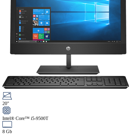
20"
Intel® Core™ i5-9500T
8 Gb