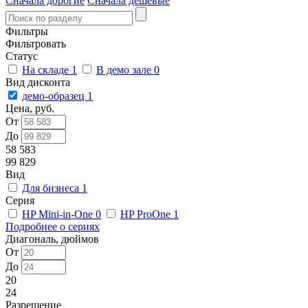
Сначала дорогие
Сначала дешевые
Фильтры
Фильтровать
Статус
На складе
1
В демо зале
0
Вид дисконта
демо-образец
1
Цена, руб.
От
До
58 583
99 829
Вид
Для бизнеса
1
Серия
HP Mini-in-One
0
HP ProOne
1
Подробнее о сериях
Диагональ, дюймов
От
До
20
24
Разрешение