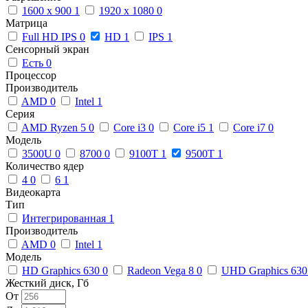
1600 x 900
1
1920 x 1080
0
Матрица
Full HD IPS
0
HD
1
IPS
1
Сенсорный экран
Есть
0
Процессор
Производитель
AMD
0
Intel
1
Серия
AMD Ryzen 5
0
Core i3
0
Core i5
1
Core i7
0
Модель
3500U
0
8700
0
9100T
1
9500T
1
Количество ядер
4
0
6
1
Видеокарта
Тип
Интегрированная
1
Производитель
AMD
0
Intel
1
Модель
HD Graphics 630
0
Radeon Vega 8
0
UHD Graphics 63
Жесткий диск, Гб
От