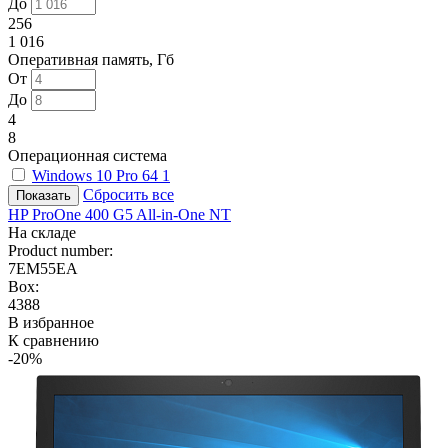
До
256
1 016
Оперативная память, Гб
От
До
4
8
Операционная система
Windows 10 Pro 64
1
Сбросить все
HP ProOne 400 G5 All-in-One NT
На складе
Product number:
7EM55EA
Box:
4388
В избранное
К сравнению
-20%