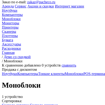
Заказ по e-mail:
zakaz@pacheco.ru
Аренда
Сервис
Акции и скидки
Интернет магазин
Ноутбуки
Компьютеры
Моноблоки
Мониторы
Принтеры
Сканеры
Плоттеры
Бумага
Аксессуары
Расходники
Главная
/
Демо со скидкой
/
Моноблоки
К сравнению добавлено
0
устройств
сравнить
Продажа с дисконтом
Ноутбуки
Компьютеры
Тонкие клиенты
Моноблоки
POS-термин
Моноблоки
1 устройство
Сортировка: