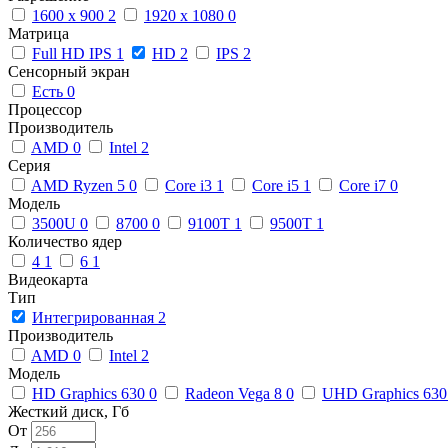
1600 x 900
2
1920 x 1080
0
Матрица
Full HD IPS
1
HD
2
IPS
2
Сенсорный экран
Есть
0
Процессор
Производитель
AMD
0
Intel
2
Серия
AMD Ryzen 5
0
Core i3
1
Core i5
1
Core i7
0
Модель
3500U
0
8700
0
9100T
1
9500T
1
Количество ядер
4
1
6
1
Видеокарта
Тип
Интегрированная
2
Производитель
AMD
0
Intel
2
Модель
HD Graphics 630
0
Radeon Vega 8
0
UHD Graphics 63
Жесткий диск, Гб
От