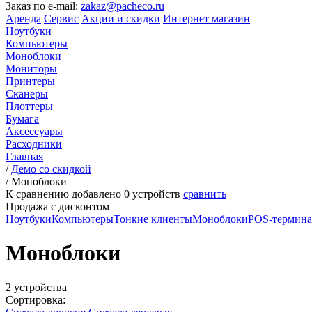
Заказ по e-mail:
zakaz@pacheco.ru
Аренда
Сервис
Акции и скидки
Интернет магазин
Ноутбуки
Компьютеры
Моноблоки
Мониторы
Принтеры
Сканеры
Плоттеры
Бумага
Аксессуары
Расходники
Главная
/
Демо со скидкой
/
Моноблоки
К сравнению добавлено
0
устройств
сравнить
Продажа с дисконтом
Ноутбуки
Компьютеры
Тонкие клиенты
Моноблоки
POS-термин
Моноблоки
2 устройства
Сортировка: