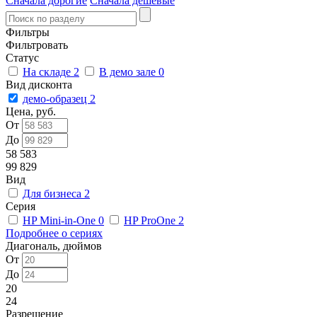
Сначала дорогие
Сначала дешевые
Фильтры
Фильтровать
Статус
На складе
2
В демо зале
0
Вид дисконта
демо-образец
2
Цена, руб.
От
До
58 583
99 829
Вид
Для бизнеса
2
Серия
HP Mini-in-One
0
HP ProOne
2
Подробнее о сериях
Диагональ, дюймов
От
До
20
24
Разрешение