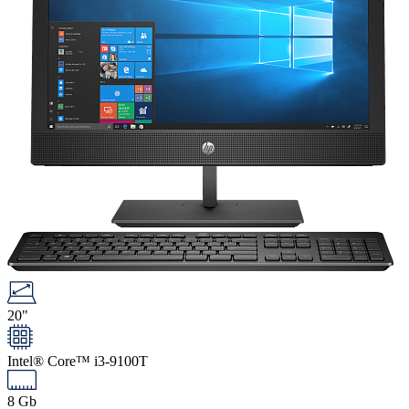
20"
Intel® Core™ i3-9100T
8 Gb