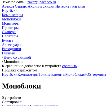
Заказ по e-mail:
zakaz@pacheco.ru
Аренда
Сервис
Акции и скидки
Интернет магазин
Ноутбуки
Компьютеры
Моноблоки
Мониторы
Принтеры
Сканеры
Плоттеры
Бумага
Аксессуары
Расходники
Главная
/
Демо со скидкой
/
Моноблоки
К сравнению добавлено
0
устройств
сравнить
Продажа с дисконтом
Ноутбуки
Компьютеры
Тонкие клиенты
Моноблоки
POS-термин
Моноблоки
0 устройств
Сортировка: