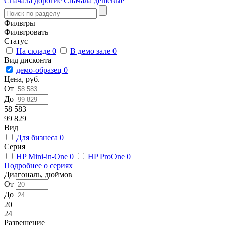
Сначала дорогие
Сначала дешевые
Фильтры
Фильтровать
Статус
На складе
0
В демо зале
0
Вид дисконта
демо-образец
0
Цена, руб.
От
До
58 583
99 829
Вид
Для бизнеса
0
Серия
HP Mini-in-One
0
HP ProOne
0
Подробнее о сериях
Диагональ, дюймов
От
До
20
24
Разрешение