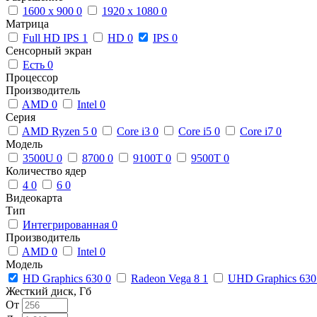
1600 x 900
0
1920 x 1080
0
Матрица
Full HD IPS
1
HD
0
IPS
0
Сенсорный экран
Есть
0
Процессор
Производитель
AMD
0
Intel
0
Серия
AMD Ryzen 5
0
Core i3
0
Core i5
0
Core i7
0
Модель
3500U
0
8700
0
9100T
0
9500T
0
Количество ядер
4
0
6
0
Видеокарта
Тип
Интегрированная
0
Производитель
AMD
0
Intel
0
Модель
HD Graphics 630
0
Radeon Vega 8
1
UHD Graphics 63
Жесткий диск, Гб
От