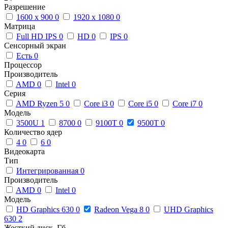
Разрешение
1600 x 900
0
1920 x 1080
0
Матрица
Full HD IPS
0
HD
0
IPS
0
Сенсорный экран
Есть
0
Процессор
Производитель
AMD
0
Intel
0
Серия
AMD Ryzen 5
0
Core i3
0
Core i5
0
Core i7
0
Модель
3500U
1
8700
0
9100T
0
9500T
0
Количество ядер
4
0
6
0
Видеокарта
Тип
Интегрированная
0
Производитель
AMD
0
Intel
0
Модель
HD Graphics 630
0
Radeon Vega 8
0
UHD Graphics
630
2
Жесткий диск, Гб