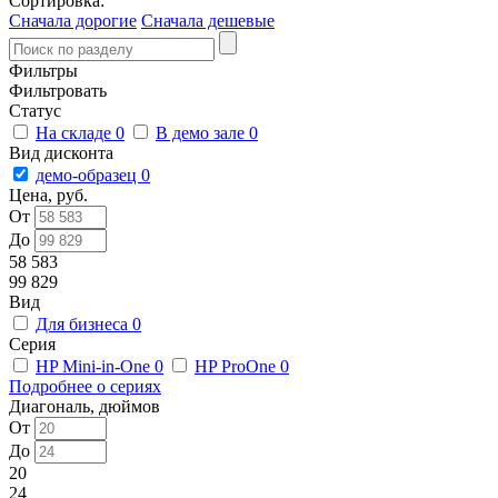
Сортировка:
Сначала дорогие
Сначала дешевые
Фильтры
Фильтровать
Статус
На складе
0
В демо зале
0
Вид дисконта
демо-образец
0
Цена, руб.
От
До
58 583
99 829
Вид
Для бизнеса
0
Серия
HP Mini-in-One
0
HP ProOne
0
Подробнее о сериях
Диагональ, дюймов
От
До
20
24