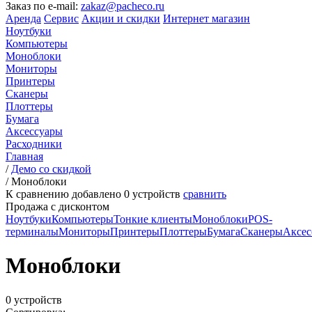
Заказ по e-mail:
zakaz@pacheco.ru
Аренда
Сервис
Акции и скидки
Интернет магазин
Ноутбуки
Компьютеры
Моноблоки
Мониторы
Принтеры
Сканеры
Плоттеры
Бумага
Аксессуары
Расходники
Главная
/
Демо со скидкой
/
Моноблоки
К сравнению добавлено
0
устройств
сравнить
Продажа с дисконтом
Ноутбуки
Компьютеры
Тонкие клиенты
Моноблоки
POS-
терминалы
Мониторы
Принтеры
Плоттеры
Бумага
Сканеры
Аксес
Моноблоки
0 устройств