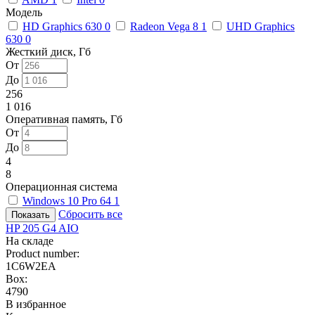
Модель
HD Graphics 630
0
Radeon Vega 8
1
UHD Graphics
630
0
Жесткий диск, Гб
От
До
256
1 016
Оперативная память, Гб
От
До
4
8
Операционная система
Windows 10 Pro 64
1
Сбросить все
HP 205 G4 AIO
На складе
Product number:
1C6W2EA
Box:
4790
В избранное