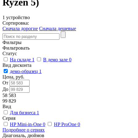
Ryzen 5)
1 устройство
Сортировка:
Сначала дорогие
Сначала дешевые
Фильтры
Фильтровать
Статус
На складе
1
В демо зале
0
Вид дисконта
демо-образец
1
Цена, руб.
От
До
58 583
99 829
Вид
Для бизнеса
1
Серия
HP Mini-in-One
0
HP ProOne
0
Подробнее о сериях
Диагональ, дюймов