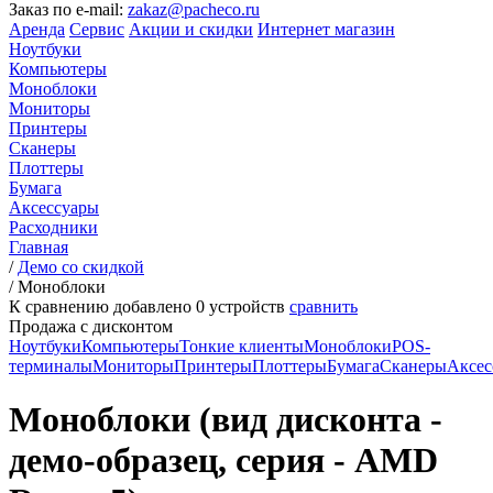
Заказ по e-mail:
zakaz@pacheco.ru
Аренда
Сервис
Акции и скидки
Интернет магазин
Ноутбуки
Компьютеры
Моноблоки
Мониторы
Принтеры
Сканеры
Плоттеры
Бумага
Аксессуары
Расходники
Главная
/
Демо со скидкой
/
Моноблоки
К сравнению добавлено
0
устройств
сравнить
Продажа с дисконтом
Ноутбуки
Компьютеры
Тонкие клиенты
Моноблоки
POS-
терминалы
Мониторы
Принтеры
Плоттеры
Бумага
Сканеры
Аксес
Моноблоки (вид дисконта -
демо-образец, серия - AMD