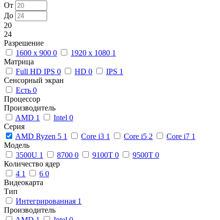
От
До
20
24
Разрешение
1600 x 900
0
1920 x 1080
1
Матрица
Full HD IPS
0
HD
0
IPS
1
Сенсорный экран
Есть
0
Процессор
Производитель
AMD
1
Intel
0
Серия
AMD Ryzen 5
1
Core i3
1
Core i5
2
Core i7
1
Модель
3500U
1
8700
0
9100T
0
9500T
0
Количество ядер
4
1
6
0
Видеокарта
Тип
Интегрированная
1
Производитель
AMD
1
Intel
0