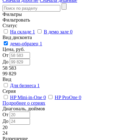
Сначала дорогие
Сначала дешевые
Фильтры
Фильтровать
Статус
На складе
1
В демо зале
0
Вид дисконта
демо-образец
1
Цена, руб.
От
До
58 583
99 829
Вид
Для бизнеса
1
Серия
HP Mini-in-One
0
HP ProOne
0
Подробнее о сериях
Диагональ, дюймов
От
До
20
24
Разрешение