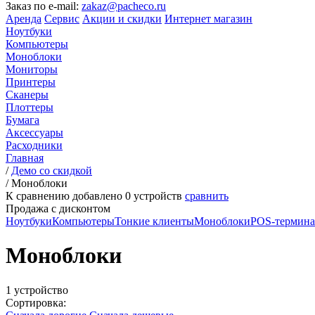
Заказ по e-mail:
zakaz@pacheco.ru
Аренда
Сервис
Акции и скидки
Интернет магазин
Ноутбуки
Компьютеры
Моноблоки
Мониторы
Принтеры
Сканеры
Плоттеры
Бумага
Аксессуары
Расходники
Главная
/
Демо со скидкой
/
Моноблоки
К сравнению добавлено
0
устройств
сравнить
Продажа с дисконтом
Ноутбуки
Компьютеры
Тонкие клиенты
Моноблоки
POS-термин
Моноблоки
1 устройство
Сортировка: