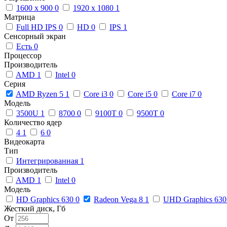
1600 x 900
0
1920 x 1080
1
Матрица
Full HD IPS
0
HD
0
IPS
1
Сенсорный экран
Есть
0
Процессор
Производитель
AMD
1
Intel
0
Серия
AMD Ryzen 5
1
Core i3
0
Core i5
0
Core i7
0
Модель
3500U
1
8700
0
9100T
0
9500T
0
Количество ядер
4
1
6
0
Видеокарта
Тип
Интегрированная
1
Производитель
AMD
1
Intel
0
Модель
HD Graphics 630
0
Radeon Vega 8
1
UHD Graphics 63
Жесткий диск, Гб
От