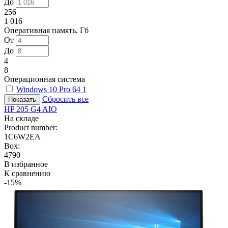
До
256
1 016
Оперативная память, Гб
От
До
4
8
Операционная система
Windows 10 Pro 64
1
Сбросить все
HP 205 G4 AIO
На складе
Product number:
1C6W2EA
Box:
4790
В избранное
К сравнению
-15%