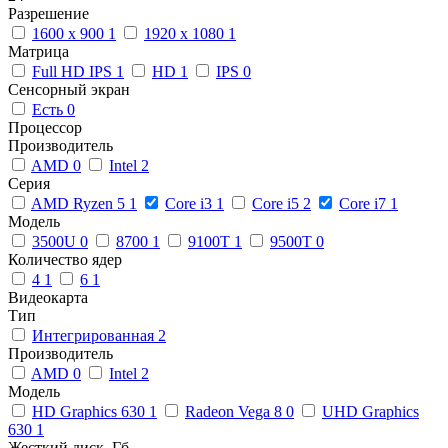
Разрешение
1600 x 900
1
1920 x 1080
1
Матрица
Full HD IPS
1
HD
1
IPS
0
Сенсорный экран
Есть
0
Процессор
Производитель
AMD
0
Intel
2
Серия
AMD Ryzen 5
1
Core i3
1
Core i5
2
Core i7
1
Модель
3500U
0
8700
1
9100T
1
9500T
0
Количество ядер
4
1
6
1
Видеокарта
Тип
Интегрированная
2
Производитель
AMD
0
Intel
2
Модель
HD Graphics 630
1
Radeon Vega 8
0
UHD Graphics
630
1
Жесткий диск, Гб