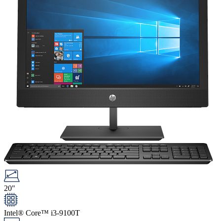
20"
Intel® Core™ i3-9100T