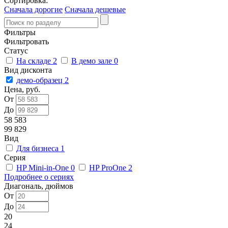
Сортировка:
Сначала дорогие
Сначала дешевые
Фильтры
Фильтровать
Статус
На складе
2
В демо зале
0
Вид дисконта
демо-образец
2
Цена, руб.
От
До
58 583
99 829
Вид
Для бизнеса
1
Серия
HP Mini-in-One
0
HP ProOne
2
Подробнее о сериях
Диагональ, дюймов
От
До
20
24