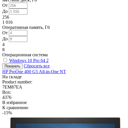
От
До
256
1 016
Оперативная память, Гб
От
До
4
8
Операционная система
Windows 10 Pro 64
2
Сбросить все
HP ProOne 400 G5 All-in-One NT
На складе
Product number:
7EM87EA
Box:
4376
В избранное
К сравнению
-15%