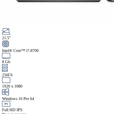
21.5"
Intel® Core™ i7-8700
8 Gb
256Гб
1920 x 1080
Windows 10 Pro 64
Full HD IPS