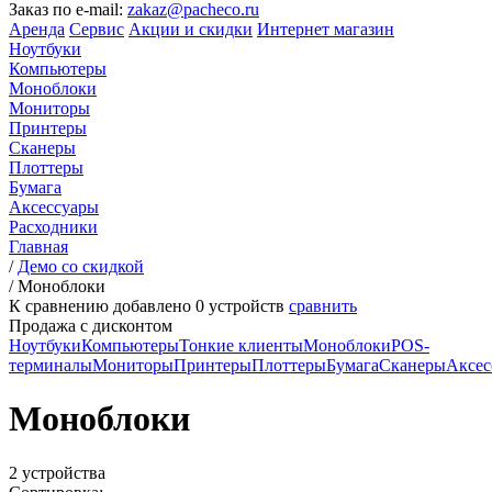
Заказ по e-mail:
zakaz@pacheco.ru
Аренда
Сервис
Акции и скидки
Интернет магазин
Ноутбуки
Компьютеры
Моноблоки
Мониторы
Принтеры
Сканеры
Плоттеры
Бумага
Аксессуары
Расходники
Главная
/
Демо со скидкой
/
Моноблоки
К сравнению добавлено
0
устройств
сравнить
Продажа с дисконтом
Ноутбуки
Компьютеры
Тонкие клиенты
Моноблоки
POS-
терминалы
Мониторы
Принтеры
Плоттеры
Бумага
Сканеры
Аксес
Моноблоки
2 устройства