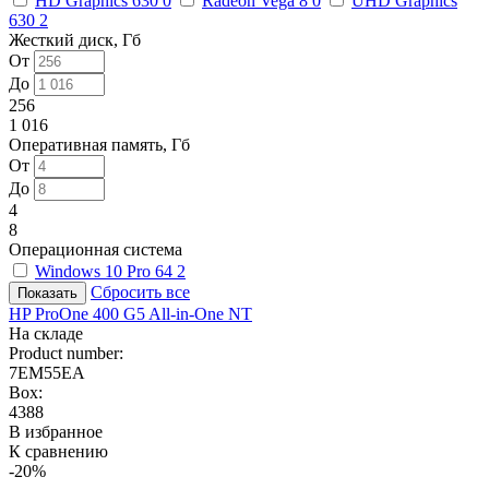
HD Graphics 630
0
Radeon Vega 8
0
UHD Graphics
630
2
Жесткий диск, Гб
От
До
256
1 016
Оперативная память, Гб
От
До
4
8
Операционная система
Windows 10 Pro 64
2
Сбросить все
HP ProOne 400 G5 All-in-One NT
На складе
Product number:
7EM55EA
Box:
4388
В избранное
К сравнению
-20%