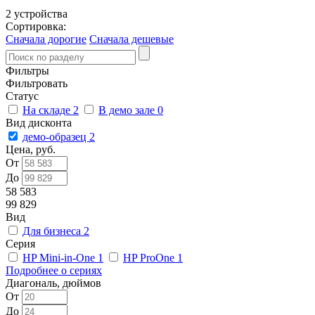
2 устройства
Сортировка:
Сначала дорогие
Сначала дешевые
Фильтры
Фильтровать
Статус
На складе
2
В демо зале
0
Вид дисконта
демо-образец
2
Цена, руб.
От
До
58 583
99 829
Вид
Для бизнеса
2
Серия
HP Mini-in-One
1
HP ProOne
1
Подробнее о сериях
Диагональ, дюймов
От
До