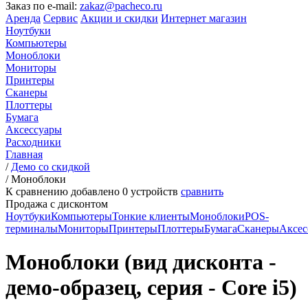
Заказ по e-mail:
zakaz@pacheco.ru
Аренда
Сервис
Акции и скидки
Интернет магазин
Ноутбуки
Компьютеры
Моноблоки
Мониторы
Принтеры
Сканеры
Плоттеры
Бумага
Аксессуары
Расходники
Главная
/
Демо со скидкой
/
Моноблоки
К сравнению добавлено
0
устройств
сравнить
Продажа с дисконтом
Ноутбуки
Компьютеры
Тонкие клиенты
Моноблоки
POS-
терминалы
Мониторы
Принтеры
Плоттеры
Бумага
Сканеры
Аксес
Моноблоки (вид дисконта -
демо-образец, серия - Core i5)