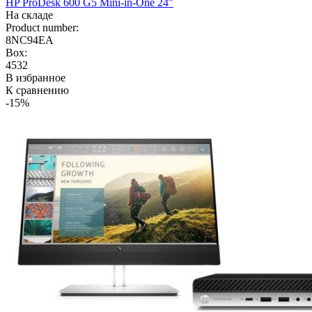
HP ProDesk 600 G5 Mini-in-One 24"
На складе
Product number:
8NC94EA
Box:
4532
В избранное
К сравнению
-15%