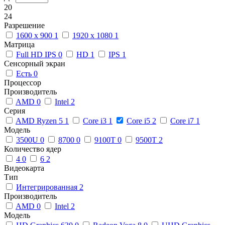
20
24
Разрешение
1600 x 900
1
1920 x 1080
1
Матрица
Full HD IPS
0
HD
1
IPS
1
Сенсорный экран
Есть
0
Процессор
Производитель
AMD
0
Intel
2
Серия
AMD Ryzen 5
1
Core i3
1
Core i5
2
Core i7
1
Модель
3500U
0
8700
0
9100T
0
9500T
2
Количество ядер
4
0
6
2
Видеокарта
Тип
Интегрированная
2
Производитель
AMD
0
Intel
2
Модель