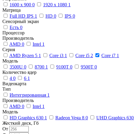
1600 x 900
0
1920 x 1080
1
Матрица
Full HD IPS
1
HD
0
IPS
0
Сенсорный экран
Есть
0
Процессор
Производитель
AMD
0
Intel
1
Серия
AMD Ryzen 5
1
Core i3
1
Core i5
2
Core i7
1
Модель
3500U
0
8700
1
9100T
0
9500T
0
Количество ядер
4
0
6
1
Видеокарта
Тип
Интегрированная
1
Производитель
AMD
0
Intel
1
Модель
HD Graphics 630
1
Radeon Vega 8
0
UHD Graphics 63
Жесткий диск, Гб
От