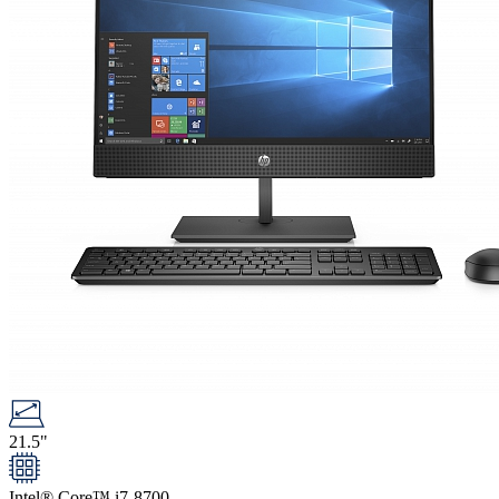
21.5"
Intel® Core™ i7-8700