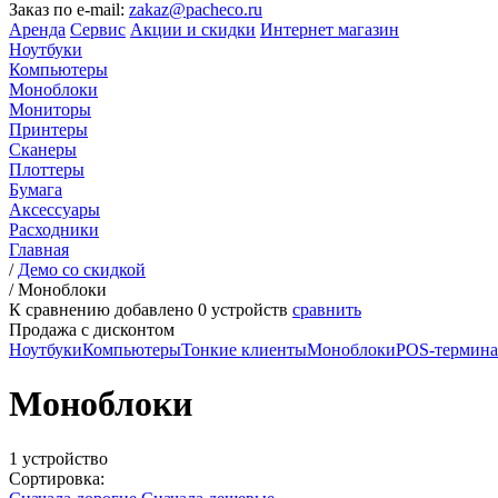
Заказ по e-mail:
zakaz@pacheco.ru
Аренда
Сервис
Акции и скидки
Интернет магазин
Ноутбуки
Компьютеры
Моноблоки
Мониторы
Принтеры
Сканеры
Плоттеры
Бумага
Аксессуары
Расходники
Главная
/
Демо со скидкой
/
Моноблоки
К сравнению добавлено
0
устройств
сравнить
Продажа с дисконтом
Ноутбуки
Компьютеры
Тонкие клиенты
Моноблоки
POS-термин
Моноблоки
1 устройство
Сортировка: