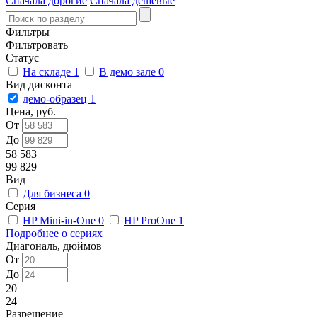
Сначала дорогие
Сначала дешевые
Фильтры
Фильтровать
Статус
На складе
1
В демо зале
0
Вид дисконта
демо-образец
1
Цена, руб.
От
До
58 583
99 829
Вид
Для бизнеса
0
Серия
HP Mini-in-One
0
HP ProOne
1
Подробнее о сериях
Диагональ, дюймов
От
До
20
24
Разрешение