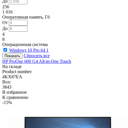
До
256
1 016
Оперативная память, Гб
От
До
4
8
Операционная система
Windows 10 Pro 64
1
Сбросить все
HP ProOne 600 G4 All-in-One Touch
На складе
Product number:
4KX87EA
Box:
3843
В избранное
К сравнению
-15%