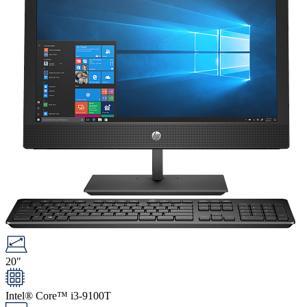
20"
Intel® Core™ i3-9100T