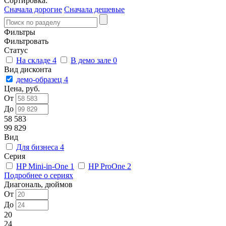
Сортировка:
Сначала дорогие
Сначала дешевые
Фильтры
Фильтровать
Статус
На складе
4
В демо зале
0
Вид дисконта
демо-образец
4
Цена, руб.
От
До
58 583
99 829
Вид
Для бизнеса
4
Серия
HP Mini-in-One
1
HP ProOne
2
Подробнее о сериях
Диагональ, дюймов
От
До
20
24