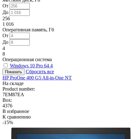
От
До
256
1 016
Оперативная память, Гб
От
До
4
8
Операционная система
Windows 10 Pro 64
4
Сбросить все
HP ProOne 400 G5 All-in-One NT
На складе
Product number:
7EM87EA
Box:
4376
В избранное
К сравнению
-15%