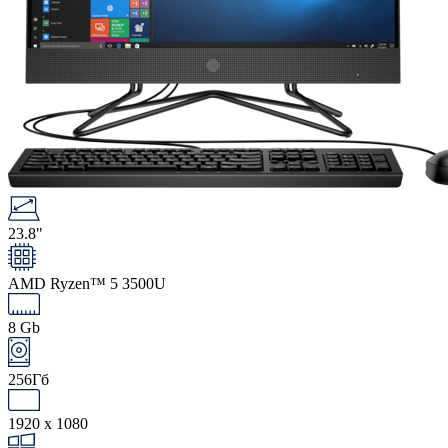
23.8"
AMD Ryzen™ 5 3500U
8 Gb
256Гб
1920 x 1080