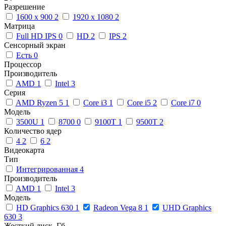
Разрешение
1600 x 900
2
1920 x 1080
2
Матрица
Full HD IPS
0
HD
2
IPS
2
Сенсорный экран
Есть
0
Процессор
Производитель
AMD
1
Intel
3
Серия
AMD Ryzen 5
1
Core i3
1
Core i5
2
Core i7
0
Модель
3500U
1
8700
0
9100T
1
9500T
2
Количество ядер
4
2
6
2
Видеокарта
Тип
Интегрированная
4
Производитель
AMD
1
Intel
3
Модель
HD Graphics 630
1
Radeon Vega 8
1
UHD Graphics
630
3
Жесткий диск, Гб