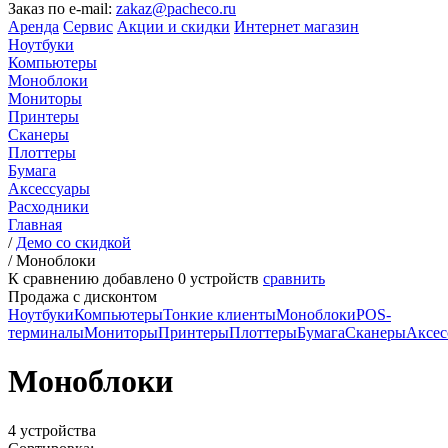
Заказ по e-mail:
zakaz@pacheco.ru
Аренда
Сервис
Акции и скидки
Интернет магазин
Ноутбуки
Компьютеры
Моноблоки
Мониторы
Принтеры
Сканеры
Плоттеры
Бумага
Аксессуары
Расходники
Главная
/
Демо со скидкой
/
Моноблоки
К сравнению добавлено
0
устройств
сравнить
Продажа с дисконтом
Ноутбуки
Компьютеры
Тонкие клиенты
Моноблоки
POS-
терминалы
Мониторы
Принтеры
Плоттеры
Бумага
Сканеры
Аксес
Моноблоки
4 устройства