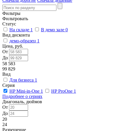
Сначала дорогие
Сначала дешевые
Фильтры
Фильтровать
Статус
На складе
1
В демо зале
0
Вид дисконта
демо-образец
1
Цена, руб.
От
До
58 583
99 829
Вид
Для бизнеса
1
Серия
HP Mini-in-One
1
HP ProOne
1
Подробнее о сериях
Диагональ, дюймов
От
До
20
24
Разрешение