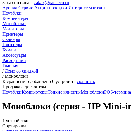
Заказ по e-mail:
zakaz@pacheco.ru
Аренда
Сервис
Акции и скидки
Интернет магазин
Ноутбуки
Компьютеры
Моноблоки
Мониторы
Принтеры
Сканеры
Плоттеры
Бумага
Аксессуары
Расходники
Главная
/
Демо со скидкой
/
Моноблоки
К сравнению добавлено
0
устройств
сравнить
Продажа с дисконтом
Ноутбуки
Компьютеры
Тонкие клиенты
Моноблоки
POS-термин
Моноблоки (серия - HP Mini-in
1 устройство
Сортировка: