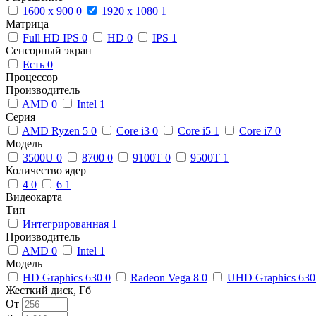
1600 x 900
0
1920 x 1080
1
Матрица
Full HD IPS
0
HD
0
IPS
1
Сенсорный экран
Есть
0
Процессор
Производитель
AMD
0
Intel
1
Серия
AMD Ryzen 5
0
Core i3
0
Core i5
1
Core i7
0
Модель
3500U
0
8700
0
9100T
0
9500T
1
Количество ядер
4
0
6
1
Видеокарта
Тип
Интегрированная
1
Производитель
AMD
0
Intel
1
Модель
HD Graphics 630
0
Radeon Vega 8
0
UHD Graphics 63
Жесткий диск, Гб
От