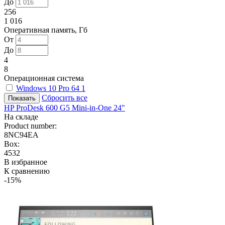
До
256
1 016
Оперативная память, Гб
От
До
4
8
Операционная система
Windows 10 Pro 64
1
Сбросить все
HP ProDesk 600 G5 Mini-in-One 24"
На складе
Product number:
8NC94EA
Box:
4532
В избранное
К сравнению
-15%