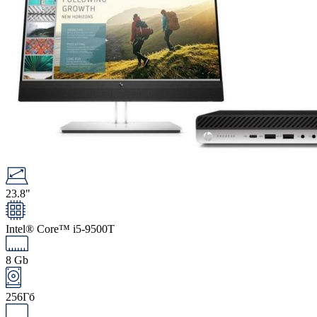
23.8"
Intel® Core™ i5-9500T
8 Gb
256Гб