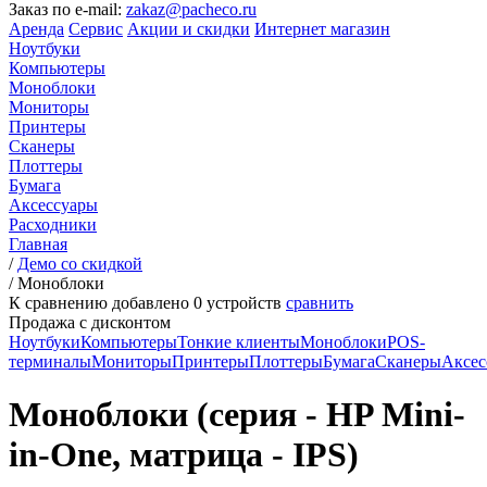
Заказ по e-mail:
zakaz@pacheco.ru
Аренда
Сервис
Акции и скидки
Интернет магазин
Ноутбуки
Компьютеры
Моноблоки
Мониторы
Принтеры
Сканеры
Плоттеры
Бумага
Аксессуары
Расходники
Главная
/
Демо со скидкой
/
Моноблоки
К сравнению добавлено
0
устройств
сравнить
Продажа с дисконтом
Ноутбуки
Компьютеры
Тонкие клиенты
Моноблоки
POS-
терминалы
Мониторы
Принтеры
Плоттеры
Бумага
Сканеры
Аксес
Моноблоки (серия - HP Mini-
in-One, матрица - IPS)