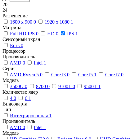
20
24
Разрешение
1600 x 900
0
1920 x 1080
1
Матрица
Full HD IPS
0
HD
0
IPS
1
Сенсорный экран
Есть
0
Процессор
Производитель
AMD
0
Intel
1
Серия
AMD Ryzen 5
0
Core i3
0
Core i5
1
Core i7
0
Модель
3500U
0
8700
0
9100T
0
9500T
1
Количество ядер
4
0
6
1
Видеокарта
Тип
Интегрированная
1
Производитель
AMD
0
Intel
1
Модель