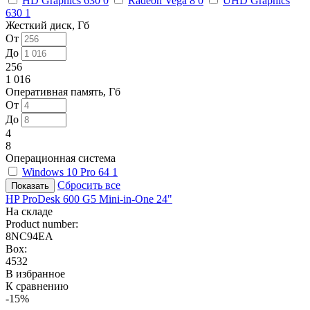
HD Graphics 630
0
Radeon Vega 8
0
UHD Graphics
630
1
Жесткий диск, Гб
От
До
256
1 016
Оперативная память, Гб
От
До
4
8
Операционная система
Windows 10 Pro 64
1
Сбросить все
HP ProDesk 600 G5 Mini-in-One 24"
На складе
Product number:
8NC94EA
Box:
4532
В избранное
К сравнению
-15%