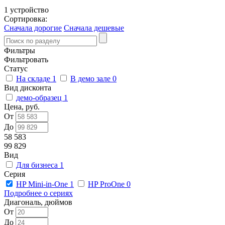
1 устройство
Сортировка:
Сначала дорогие
Сначала дешевые
Фильтры
Фильтровать
Статус
На складе
1
В демо зале
0
Вид дисконта
демо-образец
1
Цена, руб.
От
До
58 583
99 829
Вид
Для бизнеса
1
Серия
HP Mini-in-One
1
HP ProOne
0
Подробнее о сериях
Диагональ, дюймов
От
До