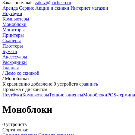
Заказ по e-mail:
zakaz@pacheco.ru
Аренда
Сервис
Акции и скидки
Интернет магазин
Ноутбуки
Компьютеры
Моноблоки
Мониторы
Принтеры
Сканеры
Плоттеры
Бумага
Аксессуары
Расходники
Главная
/
Демо со скидкой
/
Моноблоки
К сравнению добавлено
0
устройств
сравнить
Продажа с дисконтом
Ноутбуки
Компьютеры
Тонкие клиенты
Моноблоки
POS-термин
Моноблоки
0 устройств
Сортировка: