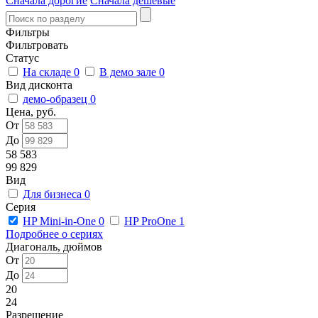
Сначала дорогие
Сначала дешевые
Фильтры
Фильтровать
Статус
На складе
0
В демо зале
0
Вид дисконта
демо-образец
0
Цена, руб.
От
До
58 583
99 829
Вид
Для бизнеса
0
Серия
HP Mini-in-One
0
HP ProOne
1
Подробнее о сериях
Диагональ, дюймов
От
До
20
24
Разрешение