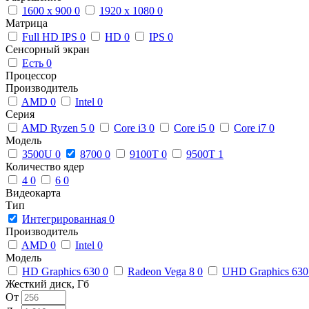
1600 x 900
0
1920 x 1080
0
Матрица
Full HD IPS
0
HD
0
IPS
0
Сенсорный экран
Есть
0
Процессор
Производитель
AMD
0
Intel
0
Серия
AMD Ryzen 5
0
Core i3
0
Core i5
0
Core i7
0
Модель
3500U
0
8700
0
9100T
0
9500T
1
Количество ядер
4
0
6
0
Видеокарта
Тип
Интегрированная
0
Производитель
AMD
0
Intel
0
Модель
HD Graphics 630
0
Radeon Vega 8
0
UHD Graphics 63
Жесткий диск, Гб
От