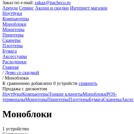
Заказ по e-mail:
zakaz@pacheco.ru
Аренда
Сервис
Акции и скидки
Интернет магазин
Ноутбуки
Компьютеры
Моноблоки
Мониторы
Принтеры
Сканеры
Плоттеры
Бумага
Аксессуары
Расходники
Главная
/
Демо со скидкой
/
Моноблоки
К сравнению добавлено
0
устройств
сравнить
Продажа с дисконтом
Ноутбуки
Компьютеры
Тонкие клиенты
Моноблоки
POS-
терминалы
Мониторы
Принтеры
Плоттеры
Бумага
Сканеры
Аксес
Моноблоки
1 устройство