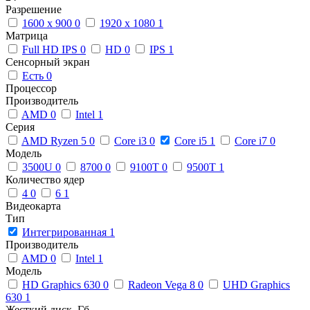
Разрешение
1600 x 900
0
1920 x 1080
1
Матрица
Full HD IPS
0
HD
0
IPS
1
Сенсорный экран
Есть
0
Процессор
Производитель
AMD
0
Intel
1
Серия
AMD Ryzen 5
0
Core i3
0
Core i5
1
Core i7
0
Модель
3500U
0
8700
0
9100T
0
9500T
1
Количество ядер
4
0
6
1
Видеокарта
Тип
Интегрированная
1
Производитель
AMD
0
Intel
1
Модель
HD Graphics 630
0
Radeon Vega 8
0
UHD Graphics
630
1
Жесткий диск, Гб