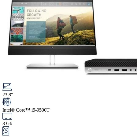
23.8"
Intel® Core™ i5-9500T
8 Gb