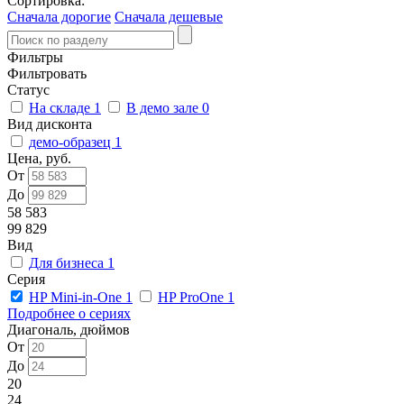
Сортировка:
Сначала дорогие
Сначала дешевые
Фильтры
Фильтровать
Статус
На складе
1
В демо зале
0
Вид дисконта
демо-образец
1
Цена, руб.
От
До
58 583
99 829
Вид
Для бизнеса
1
Серия
HP Mini-in-One
1
HP ProOne
1
Подробнее о сериях
Диагональ, дюймов
От
До
20
24