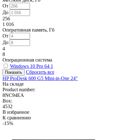
От
До
256
1 016
Оперативная память, Гб
От
До
4
8
Операционная система
Windows 10 Pro 64
1
Сбросить все
HP ProDesk 600 G5 Mini-in-One 24"
На складе
Product number:
8NC94EA
Box:
4532
В избранное
К сравнению
-15%