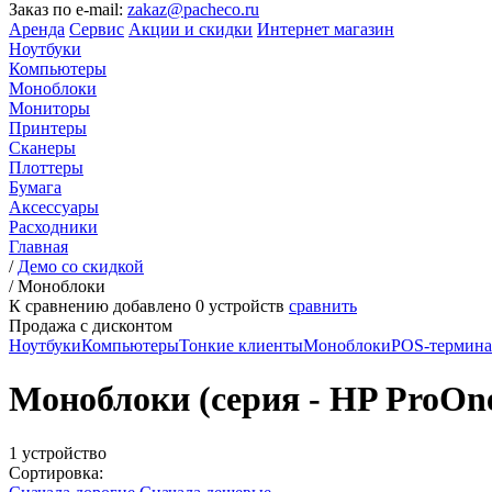
Заказ по e-mail:
zakaz@pacheco.ru
Аренда
Сервис
Акции и скидки
Интернет магазин
Ноутбуки
Компьютеры
Моноблоки
Мониторы
Принтеры
Сканеры
Плоттеры
Бумага
Аксессуары
Расходники
Главная
/
Демо со скидкой
/
Моноблоки
К сравнению добавлено
0
устройств
сравнить
Продажа с дисконтом
Ноутбуки
Компьютеры
Тонкие клиенты
Моноблоки
POS-термин
Моноблоки (серия - HP ProOne,
1 устройство
Сортировка: