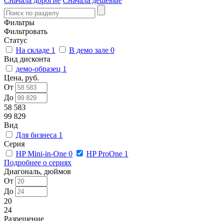
Сначала дорогие
Сначала дешевые
Фильтры
Фильтровать
Статус
На складе
1
В демо зале
0
Вид дисконта
демо-образец
1
Цена, руб.
От
До
58 583
99 829
Вид
Для бизнеса
1
Серия
HP Mini-in-One
0
HP ProOne
1
Подробнее о сериях
Диагональ, дюймов
От
До
20
24
Разрешение