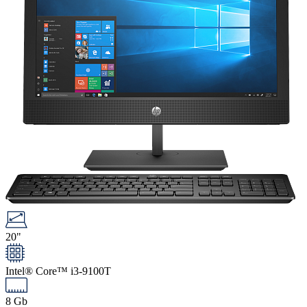
20"
Intel® Core™ i3-9100T
8 Gb