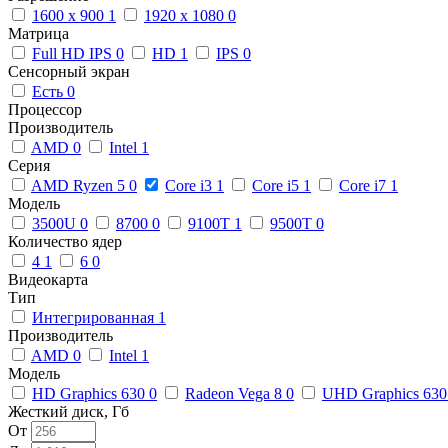
1600 x 900
1
1920 x 1080
0
Матрица
Full HD IPS
0
HD
1
IPS
0
Сенсорный экран
Есть
0
Процессор
Производитель
AMD
0
Intel
1
Серия
AMD Ryzen 5
0
Core i3
1
Core i5
1
Core i7
1
Модель
3500U
0
8700
0
9100T
1
9500T
0
Количество ядер
4
1
6
0
Видеокарта
Тип
Интегрированная
1
Производитель
AMD
0
Intel
1
Модель
HD Graphics 630
0
Radeon Vega 8
0
UHD Graphics 63
Жесткий диск, Гб
От