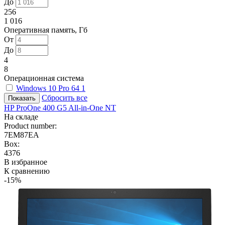
До
256
1 016
Оперативная память, Гб
От
До
4
8
Операционная система
Windows 10 Pro 64
1
Сбросить все
HP ProOne 400 G5 All-in-One NT
На складе
Product number:
7EM87EA
Box:
4376
В избранное
К сравнению
-15%