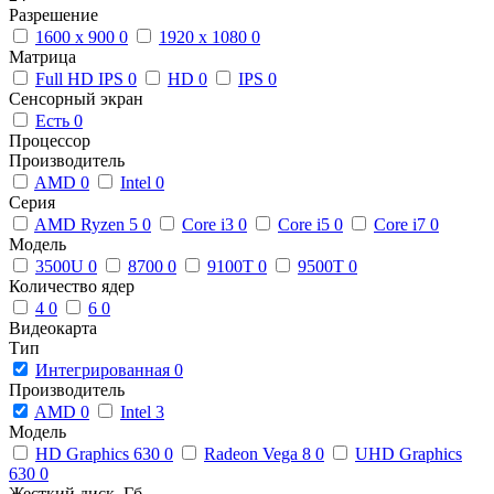
Разрешение
1600 x 900
0
1920 x 1080
0
Матрица
Full HD IPS
0
HD
0
IPS
0
Сенсорный экран
Есть
0
Процессор
Производитель
AMD
0
Intel
0
Серия
AMD Ryzen 5
0
Core i3
0
Core i5
0
Core i7
0
Модель
3500U
0
8700
0
9100T
0
9500T
0
Количество ядер
4
0
6
0
Видеокарта
Тип
Интегрированная
0
Производитель
AMD
0
Intel
3
Модель
HD Graphics 630
0
Radeon Vega 8
0
UHD Graphics
630
0
Жесткий диск, Гб