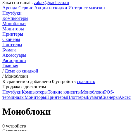
Заказ по e-mail:
zakaz@pacheco.ru
Аренда
Сервис
Акции и скидки
Интернет магазин
Ноутбуки
Компьютеры
Моноблоки
Мониторы
Принтеры
Сканеры
Плоттеры
Бумага
Аксессуары
Расходники
Главная
/
Демо со скидкой
/
Моноблоки
К сравнению добавлено
0
устройств
сравнить
Продажа с дисконтом
Ноутбуки
Компьютеры
Тонкие клиенты
Моноблоки
POS-
терминалы
Мониторы
Принтеры
Плоттеры
Бумага
Сканеры
Аксес
Моноблоки
0 устройств