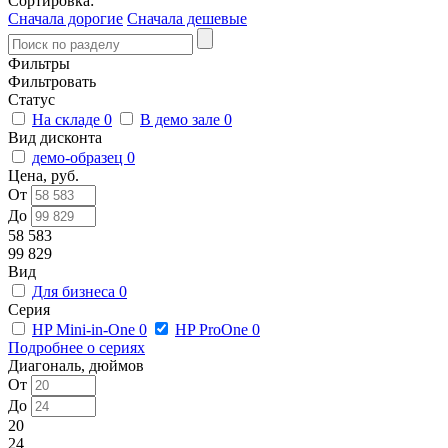
Сортировка:
Сначала дорогие
Сначала дешевые
Фильтры
Фильтровать
Статус
На складе
0
В демо зале
0
Вид дисконта
демо-образец
0
Цена, руб.
От
До
58 583
99 829
Вид
Для бизнеса
0
Серия
HP Mini-in-One
0
HP ProOne
0
Подробнее о сериях
Диагональ, дюймов
От
До
20
24