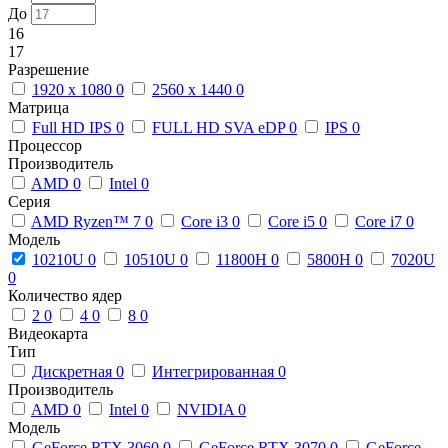
До
16
17
Разрешение
1920 x 1080
0
2560 x 1440
0
Матрица
Full HD IPS
0
FULL HD SVA eDP
0
IPS
0
Процессор
Производитель
AMD
0
Intel
0
Серия
AMD Ryzen™ 7
0
Core i3
0
Core i5
0
Core i7
0
Модель
10210U
0
10510U
0
11800H
0
5800H
0
7020U
0
Количество ядер
2
0
4
0
8
0
Видеокарта
Тип
Дискретная
0
Интегрированная
0
Производитель
AMD
0
Intel
0
NVIDIA
0
Модель
GeForce RTX 3060
0
GeForce RTX 3070
0
GeForce