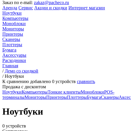
Заказ по e-mail:
zakaz@pacheco.ru
Аренда
Сервис
Акции и скидки
Интернет магазин
Ноутбуки
Компьютеры
Моноблоки
Мониторы
Принтеры
Сканеры
Плоттеры
Бумага
Аксессуары
Расходники
Главная
/
Демо со скидкой
/
Ноутбуки
К сравнению добавлено
0
устройств
сравнить
Продажа с дисконтом
Ноутбуки
Компьютеры
Тонкие клиенты
Моноблоки
POS-
терминалы
Мониторы
Принтеры
Плоттеры
Бумага
Сканеры
Аксес
Ноутбуки
0 устройств