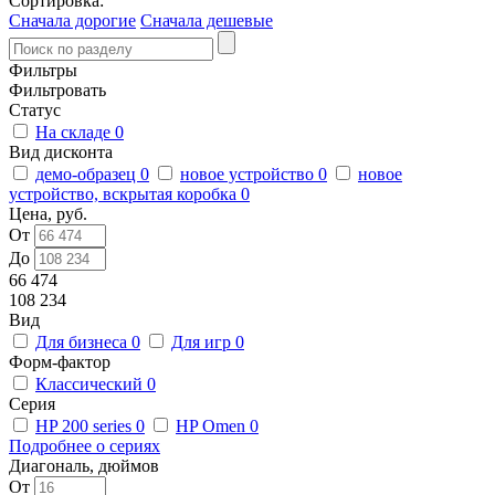
Сортировка:
Сначала дорогие
Сначала дешевые
Фильтры
Фильтровать
Статус
На складе
0
Вид дисконта
демо-образец
0
новое устройство
0
новое
устройство, вскрытая коробка
0
Цена, руб.
От
До
66 474
108 234
Вид
Для бизнеса
0
Для игр
0
Форм-фактор
Классический
0
Серия
HP 200 series
0
HP Omen
0
Подробнее о сериях
Диагональ, дюймов
От