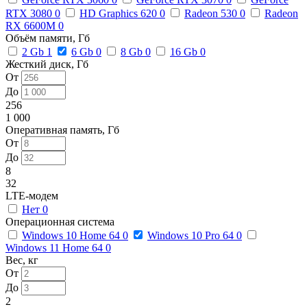
RTX 3080
0
HD Graphics 620
0
Radeon 530
0
Radeon
RX 6600M
0
Объём памяти, Гб
2 Gb
1
6 Gb
0
8 Gb
0
16 Gb
0
Жесткий диск, Гб
От
До
256
1 000
Оперативная память, Гб
От
До
8
32
LTE-модем
Нет
0
Операционная система
Windows 10 Home 64
0
Windows 10 Pro 64
0
Windows 11 Home 64
0
Вес, кг
От
До
2