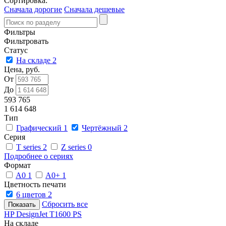
Сортировка:
Сначала дорогие
Сначала дешевые
Фильтры
Фильтровать
Статус
На складе
2
Цена, руб.
От
До
593 765
1 614 648
Тип
Графический
1
Чертёжный
2
Серия
T series
2
Z series
0
Подробнее о сериях
Формат
A0
1
A0+
1
Цветность печати
6 цветов
2
Сбросить все
HP DesignJet T1600 PS
На складе