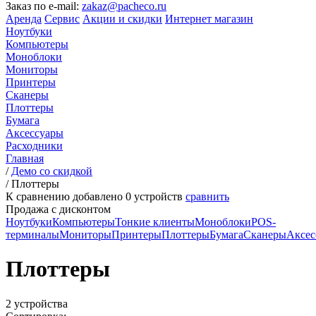
Заказ по e-mail:
zakaz@pacheco.ru
Аренда
Сервис
Акции и скидки
Интернет магазин
Ноутбуки
Компьютеры
Моноблоки
Мониторы
Принтеры
Сканеры
Плоттеры
Бумага
Аксессуары
Расходники
Главная
/
Демо со скидкой
/
Плоттеры
К сравнению добавлено
0
устройств
сравнить
Продажа с дисконтом
Ноутбуки
Компьютеры
Тонкие клиенты
Моноблоки
POS-
терминалы
Мониторы
Принтеры
Плоттеры
Бумага
Сканеры
Аксес
Плоттеры
2 устройства