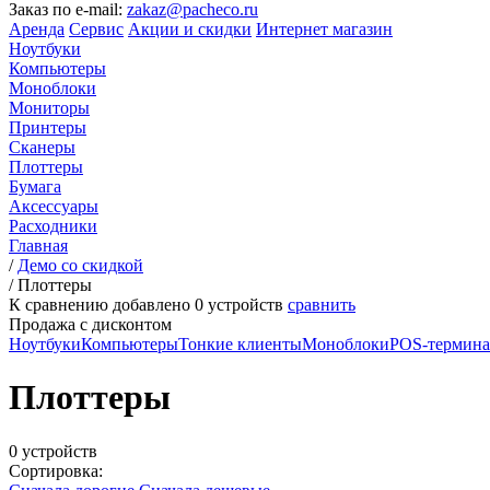
Заказ по e-mail:
zakaz@pacheco.ru
Аренда
Сервис
Акции и скидки
Интернет магазин
Ноутбуки
Компьютеры
Моноблоки
Мониторы
Принтеры
Сканеры
Плоттеры
Бумага
Аксессуары
Расходники
Главная
/
Демо со скидкой
/
Плоттеры
К сравнению добавлено
0
устройств
сравнить
Продажа с дисконтом
Ноутбуки
Компьютеры
Тонкие клиенты
Моноблоки
POS-термин
Плоттеры
0 устройств
Сортировка: