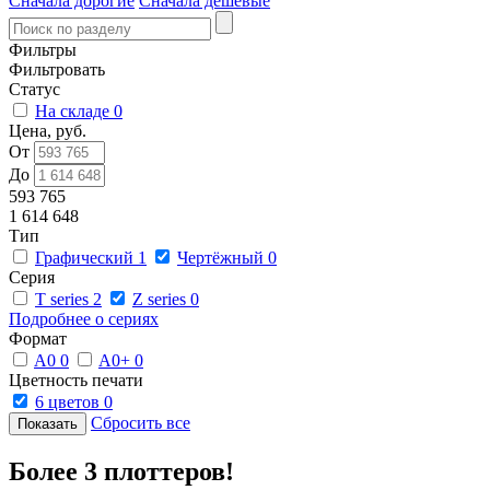
Сначала дорогие
Сначала дешевые
Фильтры
Фильтровать
Статус
На складе
0
Цена, руб.
От
До
593 765
1 614 648
Тип
Графический
1
Чертёжный
0
Серия
T series
2
Z series
0
Подробнее о сериях
Формат
A0
0
A0+
0
Цветность печати
6 цветов
0
Сбросить все
Более 3 плоттеров!