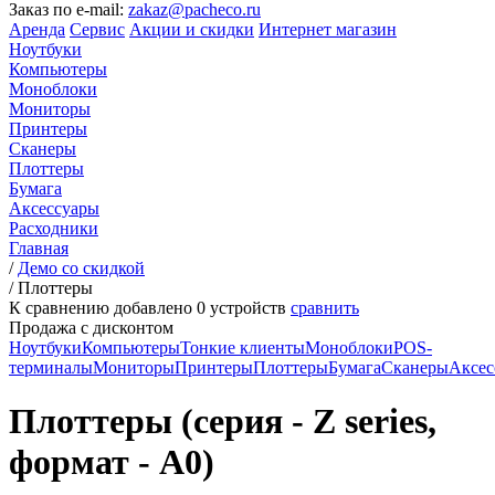
Заказ по e-mail:
zakaz@pacheco.ru
Аренда
Сервис
Акции и скидки
Интернет магазин
Ноутбуки
Компьютеры
Моноблоки
Мониторы
Принтеры
Сканеры
Плоттеры
Бумага
Аксессуары
Расходники
Главная
/
Демо со скидкой
/
Плоттеры
К сравнению добавлено
0
устройств
сравнить
Продажа с дисконтом
Ноутбуки
Компьютеры
Тонкие клиенты
Моноблоки
POS-
терминалы
Мониторы
Принтеры
Плоттеры
Бумага
Сканеры
Аксес
Плоттеры (серия - Z series,
формат - A0)