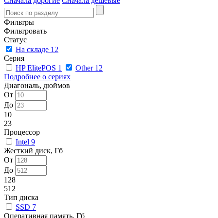
Сначала дорогие
Сначала дешевые
Фильтры
Фильтровать
Статус
На складе
12
Серия
HP ElitePOS
1
Other
12
Подробнее о сериях
Диагональ, дюймов
От
До
10
23
Процессор
Intel
9
Жесткий диск, Гб
От
До
128
512
Тип диска
SSD
7
Оперативная память, Гб