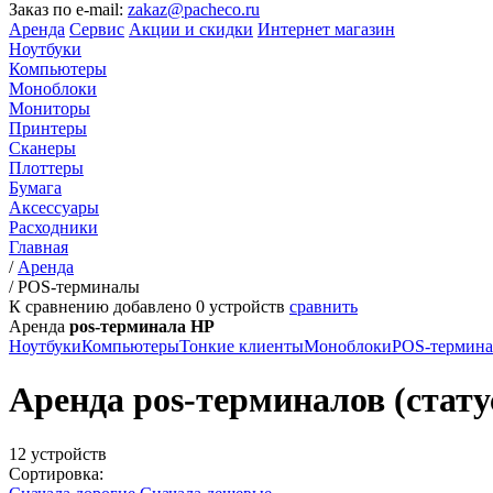
Заказ по e-mail:
zakaz@pacheco.ru
Аренда
Сервис
Акции и скидки
Интернет магазин
Ноутбуки
Компьютеры
Моноблоки
Мониторы
Принтеры
Сканеры
Плоттеры
Бумага
Аксессуары
Расходники
Главная
/
Аренда
/
POS-терминалы
К сравнению добавлено
0
устройств
сравнить
Аренда
pos-терминала HP
Ноутбуки
Компьютеры
Тонкие клиенты
Моноблоки
POS-термин
Аренда pos-терминалов (статус
12 устройств
Сортировка: