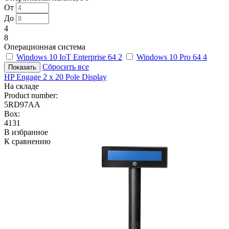
От
До
4
8
Операционная система
Windows 10 IoT Enterprise 64
2
Windows 10 Pro 64
4
Сбросить все
HP Engage 2 x 20 Pole Display
На складе
Product number:
5RD97AA
Box:
4131
В избранное
К сравнению