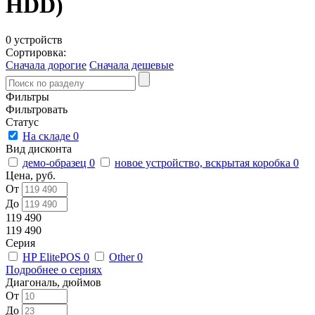
HDD)
0 устройств
Сортировка:
Сначала дорогие
Сначала дешевые
Фильтры
Фильтровать
Статус
На складе
0
Вид дисконта
демо-образец
0
новое устройство, вскрытая коробка
0
Цена, руб.
От
До
119 490
119 490
Серия
HP ElitePOS
0
Other
0
Подробнее о сериях
Диагональ, дюймов
От
До