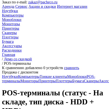
Заказ по e-mail:
zakaz@pacheco.ru
Аренда
Сервис
Акции и скидки
Интернет магазин
Ноутбуки
Компьютеры
Моноблоки
Мониторы
Принтеры
Сканеры
Плоттеры
Бумага
Аксессуары
Расходники
Главная
/
Демо со скидкой
/
POS-терминалы
К сравнению добавлено
0
устройств
сравнить
Продажа с дисконтом
Ноутбуки
Компьютеры
Тонкие клиенты
Моноблоки
POS-
терминалы
Мониторы
Принтеры
Плоттеры
Бумага
Сканеры
Аксес
POS-терминалы (статус - На
складе, тип диска - HDD +