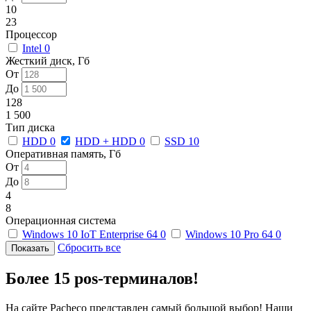
10
23
Процессор
Intel
0
Жесткий диск, Гб
От
До
128
1 500
Тип диска
HDD
0
HDD + HDD
0
SSD
10
Оперативная память, Гб
От
До
4
8
Операционная система
Windows 10 IoT Enterprise 64
0
Windows 10 Pro 64
0
Сбросить все
Более 15 pos-терминалов!
На сайте Pacheco представлен самый большой выбор! Наши