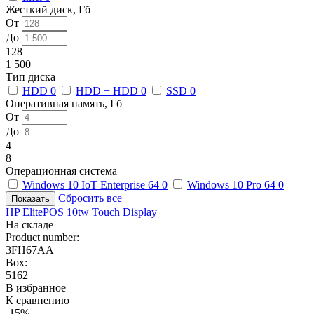
Жесткий диск, Гб
От
До
128
1 500
Тип диска
HDD
0
HDD + HDD
0
SSD
0
Оперативная память, Гб
От
До
4
8
Операционная система
Windows 10 IoT Enterprise 64
0
Windows 10 Pro 64
0
Сбросить все
HP ElitePOS 10tw Touch Display
На складе
Product number:
3FH67AA
Box:
5162
В избранное
К сравнению
-15%