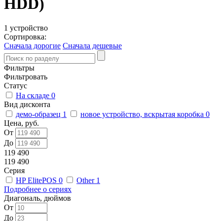
HDD)
1 устройство
Сортировка:
Сначала дорогие
Сначала дешевые
Фильтры
Фильтровать
Статус
На складе
0
Вид дисконта
демо-образец
1
новое устройство, вскрытая коробка
0
Цена, руб.
От
До
119 490
119 490
Серия
HP ElitePOS
0
Other
1
Подробнее о сериях
Диагональ, дюймов
От
До