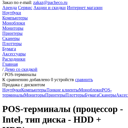
Заказ по e-mail:
zakaz@pacheco.ru
Аренда
Сервис
Акции и скидки
Интернет магазин
Ноутбуки
Компьютеры
Моноблоки
Мониторы
Принтеры
Сканеры
Плоттеры
Бумага
Аксессуары
Расходники
Главная
/
Демо со скидкой
/
POS-терминалы
К сравнению добавлено
0
устройств
сравнить
Продажа с дисконтом
Ноутбуки
Компьютеры
Тонкие клиенты
Моноблоки
POS-
терминалы
Мониторы
Принтеры
Плоттеры
Бумага
Сканеры
Аксес
POS-терминалы (процессор -
Intel, тип диска - HDD +