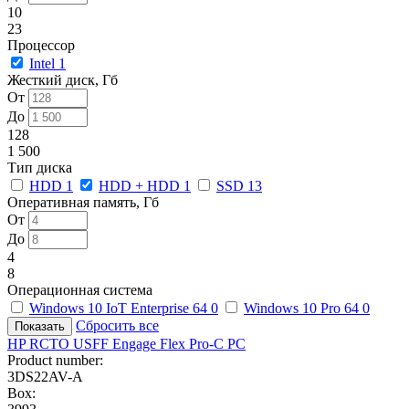
10
23
Процессор
Intel
1
Жесткий диск, Гб
От
До
128
1 500
Тип диска
HDD
1
HDD + HDD
1
SSD
13
Оперативная память, Гб
От
До
4
8
Операционная система
Windows 10 IoT Enterprise 64
0
Windows 10 Pro 64
0
Сбросить все
HP RCTO USFF Engage Flex Pro-C PC
Product number:
3DS22AV-A
Box: