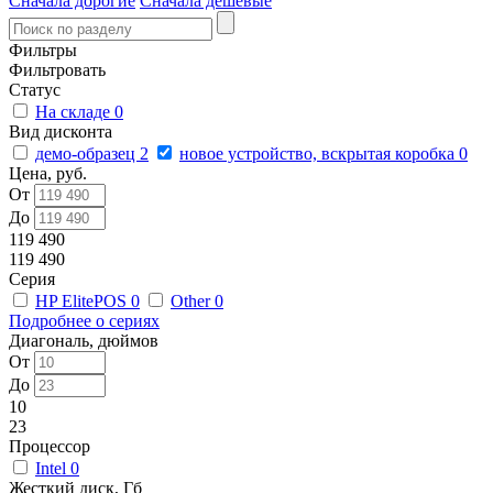
Сначала дорогие
Сначала дешевые
Фильтры
Фильтровать
Статус
На складе
0
Вид дисконта
демо-образец
2
новое устройство, вскрытая коробка
0
Цена, руб.
От
До
119 490
119 490
Серия
HP ElitePOS
0
Other
0
Подробнее о сериях
Диагональ, дюймов
От
До
10
23
Процессор
Intel
0
Жесткий диск, Гб