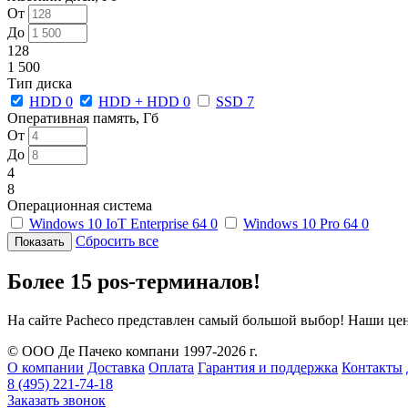
От
До
128
1 500
Тип диска
HDD
0
HDD + HDD
0
SSD
7
Оперативная память, Гб
От
До
4
8
Операционная система
Windows 10 IoT Enterprise 64
0
Windows 10 Pro 64
0
Сбросить все
Более 15 pos-терминалов!
На сайте Pacheco представлен самый большой выбор! Наши це
© ООО Де Пачеко компани 1997-2026 г.
О компании
Доставка
Оплата
Гарантия и поддержка
Контакты
8 (495) 221-74-18
Заказать звонок