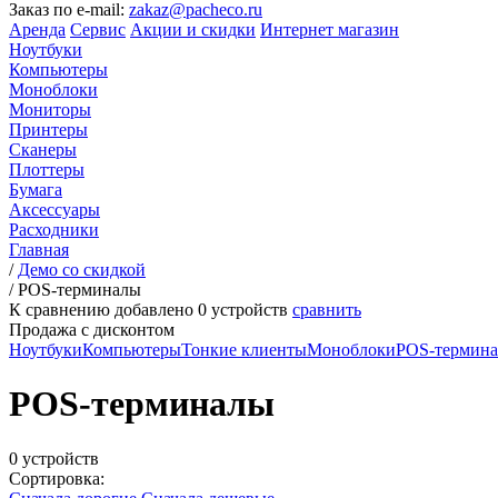
Заказ по e-mail:
zakaz@pacheco.ru
Аренда
Сервис
Акции и скидки
Интернет магазин
Ноутбуки
Компьютеры
Моноблоки
Мониторы
Принтеры
Сканеры
Плоттеры
Бумага
Аксессуары
Расходники
Главная
/
Демо со скидкой
/
POS-терминалы
К сравнению добавлено
0
устройств
сравнить
Продажа с дисконтом
Ноутбуки
Компьютеры
Тонкие клиенты
Моноблоки
POS-термин
POS-терминалы
0 устройств
Сортировка: