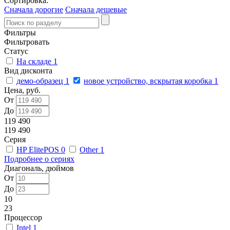
Сортировка:
Сначала дорогие
Сначала дешевые
Фильтры
Фильтровать
Статус
На складе
1
Вид дисконта
демо-образец
1
новое устройство, вскрытая коробка
1
Цена, руб.
От
До
119 490
119 490
Серия
HP ElitePOS
0
Other
1
Подробнее о сериях
Диагональ, дюймов
От
До
10
23
Процессор
Intel
1