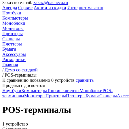
Заказ по e-mail:
zakaz@pacheco.ru
Аренда
Сервис
Акции и скидки
Интернет магазин
Ноутбуки
Компьютеры
Моноблоки
Мониторы
Принтеры
Сканеры
Плоттеры
Бумага
Аксессуары
Расходники
Главная
/
Демо со скидкой
/
POS-терминалы
К сравнению добавлено
0
устройств
сравнить
Продажа с дисконтом
Ноутбуки
Компьютеры
Тонкие клиенты
Моноблоки
POS-
терминалы
Мониторы
Принтеры
Плоттеры
Бумага
Сканеры
Аксес
POS-терминалы
1 устройство