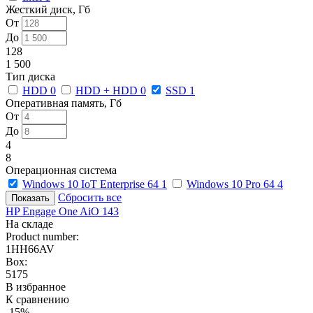
Жесткий диск, Гб
От
До
128
1 500
Тип диска
HDD
0
HDD + HDD
0
SSD
1
Оперативная память, Гб
От
До
4
8
Операционная система
Windows 10 IoT Enterprise 64
1
Windows 10 Pro 64
4
Сбросить все
HP Engage One AiO 143
На складе
Product number:
1HH66AV
Box:
5175
В избранное
К сравнению
-15%