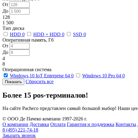
От
До
128
1 500
Тип диска
HDD
0
HDD + HDD
0
SSD
0
Оперативная память, Гб
От
До
4
8
Операционная система
Windows 10 IoT Enterprise 64
0
Windows 10 Pro 64
0
Сбросить все
Более 15 pos-терминалов!
На сайте Pacheco представлен самый большой выбор! Наши це
© ООО Де Пачеко компани 1997-2026 г.
О компании
Доставка
Оплата
Гарантия и поддержка
Контакты
8 (495) 221-74-18
Заказать звонок