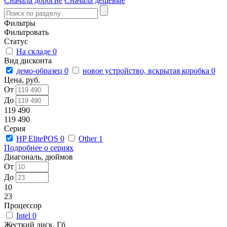
Сначала дорогие
Сначала дешевые
Фильтры
Фильтровать
Статус
На складе
0
Вид дисконта
демо-образец
0
новое устройство, вскрытая коробка
0
Цена, руб.
От
До
119 490
119 490
Серия
HP ElitePOS
0
Other
1
Подробнее о сериях
Диагональ, дюймов
От
До
10
23
Процессор
Intel
0
Жесткий диск, Гб