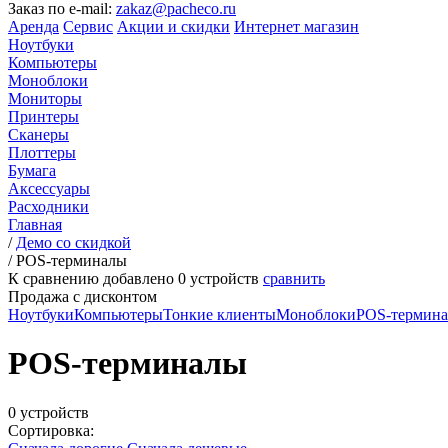
Заказ по e-mail:
zakaz@pacheco.ru
Аренда
Сервис
Акции и скидки
Интернет магазин
Ноутбуки
Компьютеры
Моноблоки
Мониторы
Принтеры
Сканеры
Плоттеры
Бумага
Аксессуары
Расходники
Главная
/
Демо со скидкой
/
POS-терминалы
К сравнению добавлено
0
устройств
сравнить
Продажа с дисконтом
Ноутбуки
Компьютеры
Тонкие клиенты
Моноблоки
POS-термин
POS-терминалы
0 устройств
Сортировка: