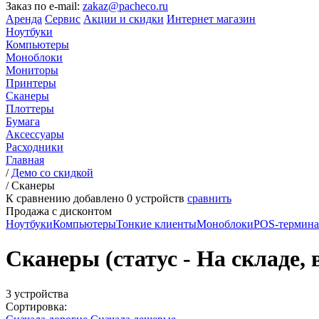
Заказ по e-mail:
zakaz@pacheco.ru
Аренда
Сервис
Акции и скидки
Интернет магазин
Ноутбуки
Компьютеры
Моноблоки
Мониторы
Принтеры
Сканеры
Плоттеры
Бумага
Аксессуары
Расходники
Главная
/
Демо со скидкой
/
Сканеры
К сравнению добавлено
0
устройств
сравнить
Продажа с дисконтом
Ноутбуки
Компьютеры
Тонкие клиенты
Моноблоки
POS-термин
Сканеры (статус - На складе, 
3 устройства
Сортировка: