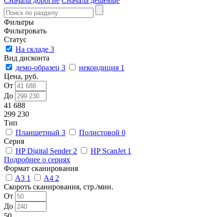
Сначала дорогие
Сначала дешевые
Фильтры
Фильтровать
Статус
На складе
3
Вид дисконта
демо-образец
3
некондиция
1
Цена, руб.
От
До
41 688
299 230
Тип
Планшетный
3
Полистовой
0
Серия
HP Digital Sender
2
HP ScanJet
1
Подробнее о сериях
Формат сканирования
A3
1
A4
2
Скороть сканирования, стр./мин.
От
До
50