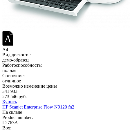
A4
Вид дисконта:
демо-образец
Работоспособность:
полная
Состояние:
отличное
Возможно изменение цены
341 933
273 546 руб.
Купить
HP Scanjet Enterprise Flow N9120 fn2
На складе
Product number:
L2763A
Box: