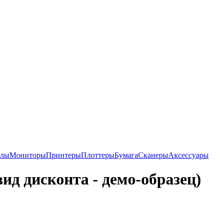
алы
Мониторы
Принтеры
Плоттеры
Бумага
Сканеры
Аксессуары
вид дисконта - демо-образец)