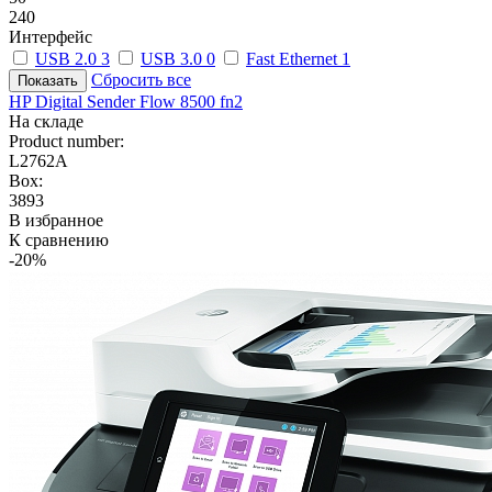
240
Интерфейс
USB 2.0
3
USB 3.0
0
Fast Ethernet
1
Сбросить все
HP Digital Sender Flow 8500 fn2
На складе
Product number:
L2762A
Box:
3893
В избранное
К сравнению
-20%