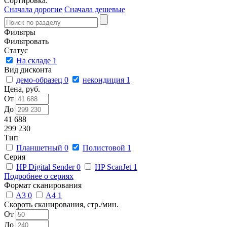
Сортировка:
Сначала дорогие
Сначала дешевые
Фильтры
Фильтровать
Статус
На складе
1
Вид дисконта
демо-образец
0
некондиция
1
Цена, руб.
От
До
41 688
299 230
Тип
Планшетный
0
Полистовой
1
Серия
HP Digital Sender
0
HP ScanJet
1
Подробнее о сериях
Формат сканирования
A3
0
A4
1
Скороть сканирования, стр./мин.
От
До