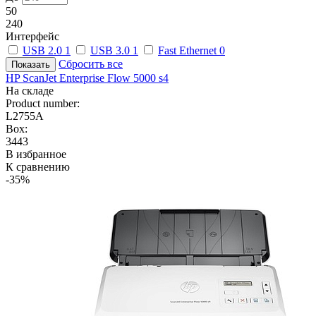
50
240
Интерфейс
USB 2.0
1
USB 3.0
1
Fast Ethernet
0
Сбросить все
HP ScanJet Enterprise Flow 5000 s4
На складе
Product number:
L2755A
Box:
3443
В избранное
К сравнению
-35%