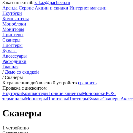
Заказ по e-mail:
zakaz@pacheco.ru
Аренда
Сервис
Акции и скидки
Интернет магазин
Ноутбуки
Компьютеры
Моноблоки
Мониторы
Принтеры
Сканеры
Плоттеры
Бумага
Аксессуары
Расходники
Главная
/
Демо со скидкой
/
Сканеры
К сравнению добавлено
0
устройств
сравнить
Продажа с дисконтом
Ноутбуки
Компьютеры
Тонкие клиенты
Моноблоки
POS-
терминалы
Мониторы
Принтеры
Плоттеры
Бумага
Сканеры
Аксес
Сканеры
1 устройство