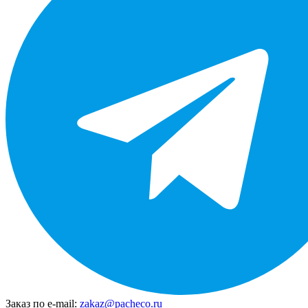
Заказ по e-mail:
zakaz@pacheco.ru