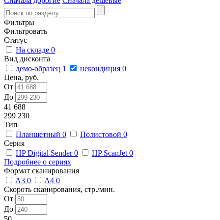
Сначала дорогие
Сначала дешевые
Фильтры
Фильтровать
Статус
На складе
0
Вид дисконта
демо-образец
1
некондиция
0
Цена, руб.
От
До
41 688
299 230
Тип
Планшетный
0
Полистовой
0
Серия
HP Digital Sender
0
HP ScanJet
0
Подробнее о сериях
Формат сканирования
A3
0
A4
0
Скороть сканирования, стр./мин.
От
До
50