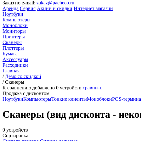
Заказ по e-mail:
zakaz@pacheco.ru
Аренда
Сервис
Акции и скидки
Интернет магазин
Ноутбуки
Компьютеры
Моноблоки
Мониторы
Принтеры
Сканеры
Плоттеры
Бумага
Аксессуары
Расходники
Главная
/
Демо со скидкой
/
Сканеры
К сравнению добавлено
0
устройств
сравнить
Продажа с дисконтом
Ноутбуки
Компьютеры
Тонкие клиенты
Моноблоки
POS-термин
Сканеры (вид дисконта - некон
0 устройств
Сортировка: