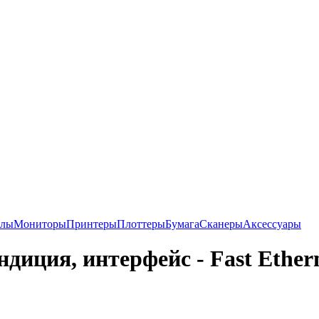
алы
Мониторы
Принтеры
Плоттеры
Бумага
Сканеры
Аксессуары
диция, интерфейс - Fast Ether