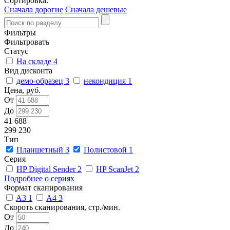
Сортировка:
Сначала дорогие
Сначала дешевые
Фильтры
Фильтровать
Статус
На складе
4
Вид дисконта
демо-образец
3
некондиция
1
Цена, руб.
От
До
41 688
299 230
Тип
Планшетный
3
Полистовой
1
Серия
HP Digital Sender
2
HP ScanJet
2
Подробнее о сериях
Формат сканирования
A3
1
A4
3
Скороть сканирования, стр./мин.
От
До