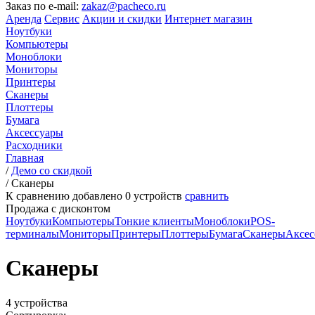
Заказ по e-mail:
zakaz@pacheco.ru
Аренда
Сервис
Акции и скидки
Интернет магазин
Ноутбуки
Компьютеры
Моноблоки
Мониторы
Принтеры
Сканеры
Плоттеры
Бумага
Аксессуары
Расходники
Главная
/
Демо со скидкой
/
Сканеры
К сравнению добавлено
0
устройств
сравнить
Продажа с дисконтом
Ноутбуки
Компьютеры
Тонкие клиенты
Моноблоки
POS-
терминалы
Мониторы
Принтеры
Плоттеры
Бумага
Сканеры
Аксес
Сканеры
4 устройства