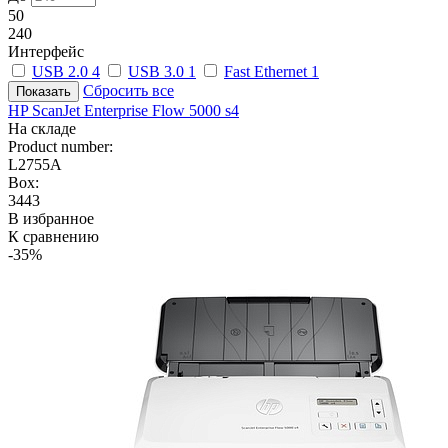
50
240
Интерфейс
USB 2.0
4
USB 3.0
1
Fast Ethernet
1
Сбросить все
HP ScanJet Enterprise Flow 5000 s4
На складе
Product number:
L2755A
Box:
3443
В избранное
К сравнению
-35%