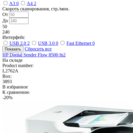
A3
0
A4
2
Скороть сканирования, стр./мин.
От
До
50
240
Интерфейс
USB 2.0
2
USB 3.0
0
Fast Ethernet
0
Сбросить все
HP Digital Sender Flow 8500 fn2
На складе
Product number:
L2762A
Box:
3893
В избранное
К сравнению
-20%