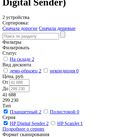
Digital Sender)
2 устройства
Сортировка:
Сначала дорогие
Сначала дешевые
Фильтры
Фильтровать
Статус
На складе
2
Вид дисконта
демо-образец
2
некондиция
0
Цена, руб.
От
До
41 688
299 230
Тип
Планшетный
2
Полистовой
0
Серия
HP Digital Sender
2
HP ScanJet
1
Подробнее о сериях
Формат сканирования