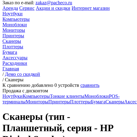
Заказ по e-mail:
zakaz@pacheco.ru
Аренда
Сервис
Акции и скидки
Интернет магазин
Ноутбуки
Компьютеры
Моноблоки
Мониторы
Принтеры
Сканеры
Плоттеры
Бумага
Аксессуары
Расходники
Главная
/
Демо со скидкой
/
Сканеры
К сравнению добавлено
0
устройств
сравнить
Продажа с дисконтом
Ноутбуки
Компьютеры
Тонкие клиенты
Моноблоки
POS-
терминалы
Мониторы
Принтеры
Плоттеры
Бумага
Сканеры
Аксес
Сканеры (тип -
Планшетный, серия - HP