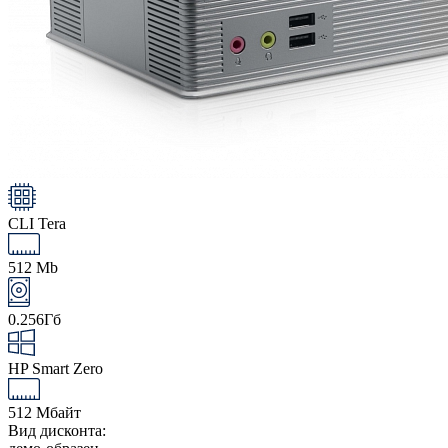
CLI Tera
512 Mb
0.256Гб
HP Smart Zero
512 Мбайт
Вид дисконта: