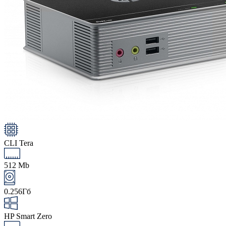
CLI Tera
512 Mb
0.256Гб
HP Smart Zero