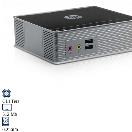
CLI Tera
512 Mb
0.256Гб