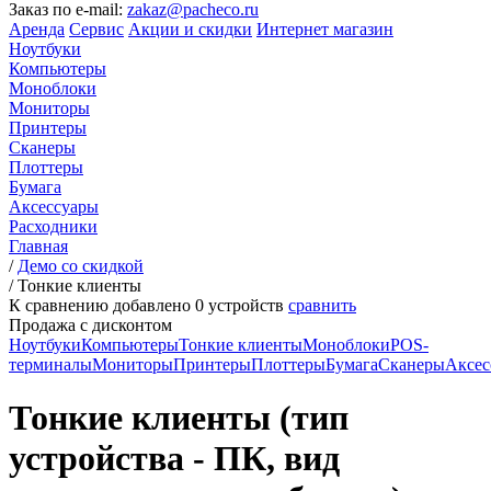
Заказ по e-mail:
zakaz@pacheco.ru
Аренда
Сервис
Акции и скидки
Интернет магазин
Ноутбуки
Компьютеры
Моноблоки
Мониторы
Принтеры
Сканеры
Плоттеры
Бумага
Аксессуары
Расходники
Главная
/
Демо со скидкой
/
Тонкие клиенты
К сравнению добавлено
0
устройств
сравнить
Продажа с дисконтом
Ноутбуки
Компьютеры
Тонкие клиенты
Моноблоки
POS-
терминалы
Мониторы
Принтеры
Плоттеры
Бумага
Сканеры
Аксес
Тонкие клиенты (тип
устройства - ПК, вид