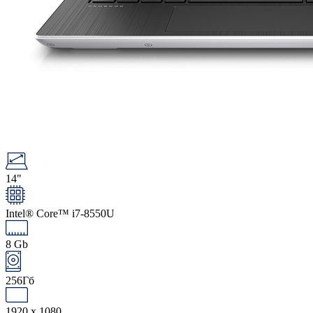
14"
Intel® Core™ i7-8550U
8 Gb
256Гб
1920 x 1080