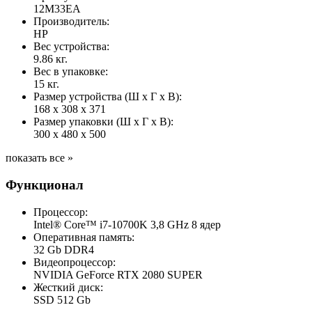
12M33EA
Производитель:
HP
Вес устройства:
9.86 кг.
Вес в упаковке:
15 кг.
Размер устройства (Ш x Г x В):
168 x 308 x 371
Размер упаковки (Ш x Г x В):
300 x 480 x 500
показать все »
Функционал
Процессор:
Intel® Core™ i7-10700K 3,8 GHz 8 ядер
Оперативная память:
32 Gb DDR4
Видеопроцессор:
NVIDIA GeForce RTX 2080 SUPER
Жесткий диск:
SSD 512 Gb