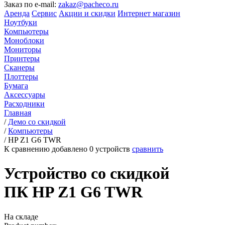
Заказ по e-mail:
zakaz@pacheco.ru
Аренда
Сервис
Акции и скидки
Интернет магазин
Ноутбуки
Компьютеры
Моноблоки
Мониторы
Принтеры
Сканеры
Плоттеры
Бумага
Аксессуары
Расходники
Главная
/
Демо со скидкой
/
Компьютеры
/
HP Z1 G6 TWR
К сравнению добавлено
0
устройств
сравнить
Устройство со скидкой
ПК HP Z1 G6 TWR
На складе