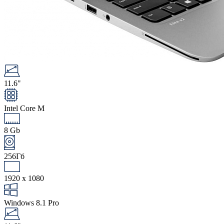
11.6"
Intel Core M
8 Gb
256Гб
1920 x 1080
Windows 8.1 Pro