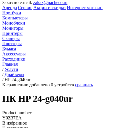
Заказ по e-mail:
zakaz@pacheco.ru
Аренда
Сервис
Акции и скидки
Интернет магазин
Ноутбуки
Компьютеры
Моноблоки
Мониторы
Принтеры
Сканеры
Плоттеры
Бумага
Аксессуары
Расходники
Главная
/
Услуги
/
Драйверы
/
HP 24-g040ur
К сравнению добавлено
0
устройств
сравнить
ПК HP 24-g040ur
Product number:
Y0Z37EA
В избранное