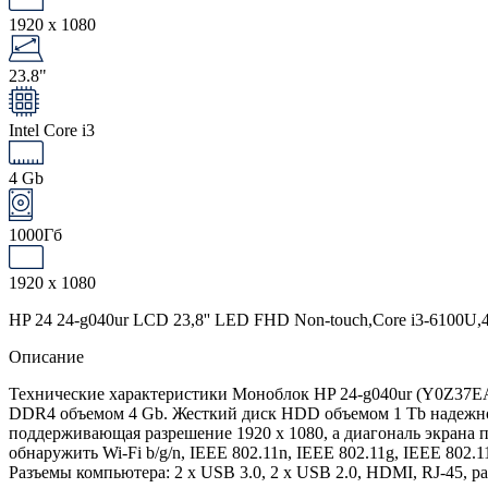
1920 x 1080
23.8"
Intel Core i3
4 Gb
1000Гб
1920 x 1080
HP 24 24-g040ur LCD 23,8'' LED FHD Non-touch,Core i3-6100
Описание
Технические характеристики Моноблок HP 24-g040ur (Y0Z37EA) 
DDR4 объемом 4 Gb. Жесткий диск HDD объемом 1 Tb надежно с
поддерживающая разрешение 1920 x 1080, а диагональ экрана п
обнаружить Wi-Fi b/g/n, IEEE 802.11n, IEEE 802.11g, IEEE 802.
Разъемы компьютера: 2 x USB 3.0, 2 x USB 2.0, HDMI, RJ-45, р