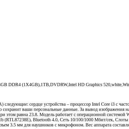
U,4GB DDR4 (1X4GB),1TB,DVDRW,Intel HD Graphics 520,white,Wi
следующие: сердце устройства – процессор Intel Core i3 с част
охранит ваши персональные данные. За вывод изображения на эк
ри этом равна 23.8. Модель работает с операционной системой 
11b (RTL87238E), Bluetooth 4.0, Сеть 10/100/1000 Мбит/сек, Сло
азъем 3.5 мм для наушников с микрофоном. Вес аппарата составля