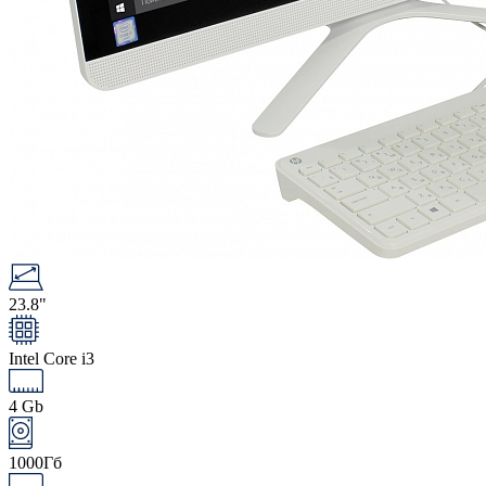
23.8"
Intel Core i3
4 Gb
1000Гб