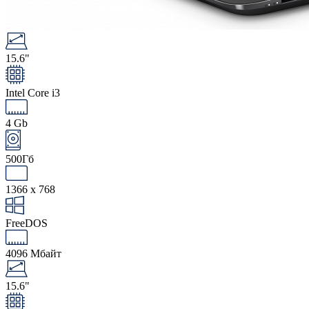
15.6"
Intel Core i3
4 Gb
500Гб
1366 x 768
FreeDOS
4096 Мбайт
15.6"