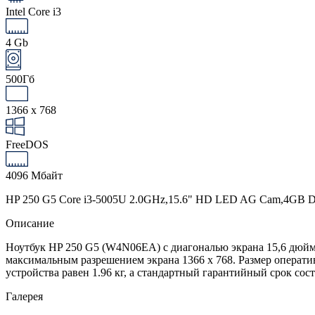
Intel Core i3
4 Gb
500Гб
1366 x 768
FreeDOS
4096 Мбайт
HP 250 G5 Core i3-5005U 2.0GHz,15.6" HD LED AG Cam,4GB D
Описание
Ноутбук HP 250 G5 (W4N06EA) с диагональю экрана 15,6 дюйма на
максимальным разрешением экрана 1366 x 768. Размер операти
устройства равен 1.96 кг, а стандартный гарантийный срок сост
Галерея