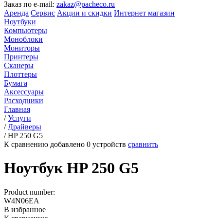
Заказ по e-mail:
zakaz@pacheco.ru
Аренда
Сервис
Акции и скидки
Интернет магазин
Ноутбуки
Компьютеры
Моноблоки
Мониторы
Принтеры
Сканеры
Плоттеры
Бумага
Аксессуары
Расходники
Главная
/
Услуги
/
Драйверы
/
HP 250 G5
К сравнению добавлено
0
устройств
сравнить
Ноутбук HP 250 G5
Product number:
W4N06EA
В избранное