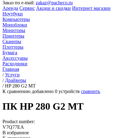
Заказ по e-mail:
zakaz@pacheco.ru
Аренда
Сервис
Акции и скидки
Интернет магазин
Ноутбуки
Компьютеры
Моноблоки
Мониторы
Принтеры
Сканеры
Плоттеры
Бумага
Аксессуары
Расходники
Главная
/
Услуги
/
Драйверы
/
HP 280 G2 MT
К сравнению добавлено
0
устройств
сравнить
ПК HP 280 G2 MT
Product number:
V7Q77EA
В избранное