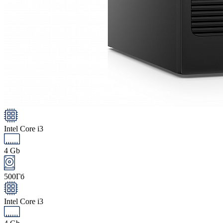
Intel Core i3
4 Gb
500Гб
Intel Core i3