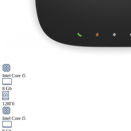
Intel Core i5
8 Gb
128Гб
Intel Core i5