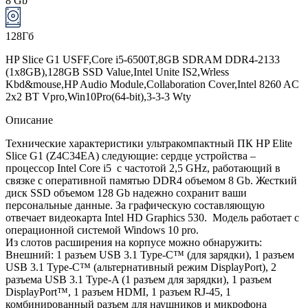
8 Gb
128Гб
HP Slice G1 USFF,Core i5-6500T,8GB SDRAM DDR4-2133
(1x8GB),128GB SSD Value,Intel Unite IS2,Wrless
Kbd&mouse,HP Audio Module,Collaboration Cover,Intel 8260 AC
2x2 BT Vpro,Win10Pro(64-bit),3-3-3 Wty
Описание
Технические характеристики ультракомпактный ПК HP Elite
Slice G1 (Z4C34EA) следующие: сердце устройства –
процессор Intel Core i5 с частотой 2,5 GHz, работающий в
связке с оперативной памятью DDR4 объемом 8 Gb. Жесткий
диск SSD объемом 128 Gb надежно сохранит ваши
персональные данные. За графическую составляющую
отвечает видеокарта Intel HD Graphics 530. Модель работает с
операционной системой Windows 10 pro.
Из слотов расширения на корпусе можно обнаружить:
Внешний: 1 разъем USB 3.1 Type-C™ (для зарядки), 1 разъем
USB 3.1 Type-C™ (альтернативный режим DisplayPort), 2
разъема USB 3.1 Type-A (1 разъем для зарядки), 1 разъем
DisplayPort™, 1 разъем HDMI, 1 разъем RJ-45, 1
комбинированный разъем для наушников и микрофона