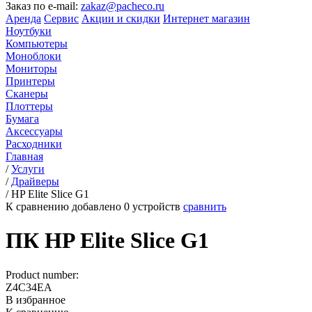
Заказ по e-mail:
zakaz@pacheco.ru
Аренда
Сервис
Акции и скидки
Интернет магазин
Ноутбуки
Компьютеры
Моноблоки
Мониторы
Принтеры
Сканеры
Плоттеры
Бумага
Аксессуары
Расходники
Главная
/
Услуги
/
Драйверы
/
HP Elite Slice G1
К сравнению добавлено
0
устройств
сравнить
ПК HP Elite Slice G1
Product number:
Z4C34EA
В избранное