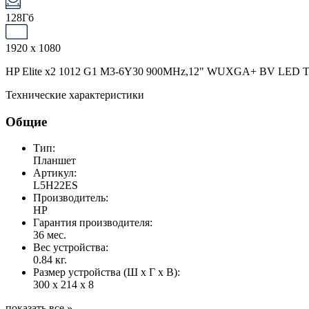
128Гб
1920 x 1080
HP Elite x2 1012 G1 M3-6Y30 900MHz,12" WUXGA+ BV LED To
Технические характеристики
Общие
Тип:
Планшет
Артикул:
L5H22ES
Производитель:
HP
Гарантия производителя:
36 мес.
Вес устройства:
0.84 кг.
Размер устройства (Ш x Г x В):
300 x 214 x 8
показать все »