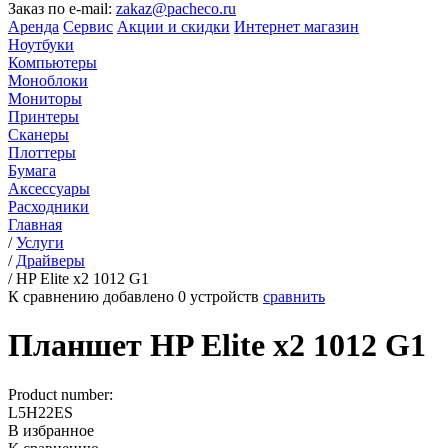
Заказ по e-mail:
zakaz@pacheco.ru
Аренда
Сервис
Акции и скидки
Интернет магазин
Ноутбуки
Компьютеры
Моноблоки
Мониторы
Принтеры
Сканеры
Плоттеры
Бумага
Аксессуары
Расходники
Главная
/
Услуги
/
Драйверы
/
HP Elite x2 1012 G1
К сравнению добавлено
0
устройств
сравнить
Планшет HP Elite x2 1012 G1
Product number:
L5H22ES
В избранное