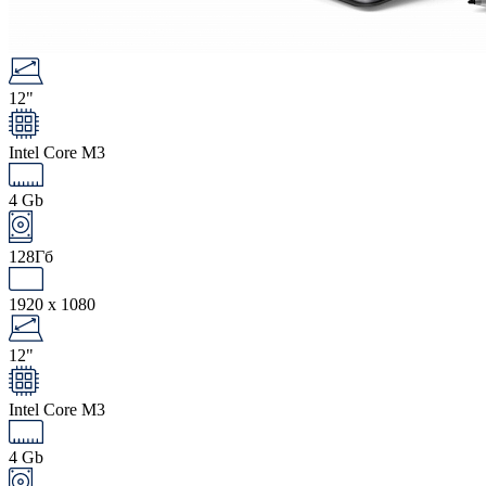
12"
Intel Core M3
4 Gb
128Гб
1920 x 1080
12"
Intel Core M3
4 Gb