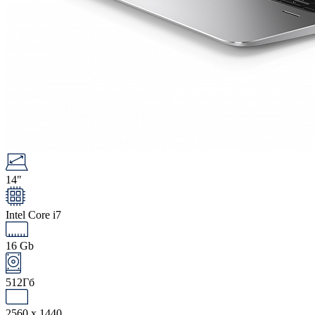
14"
Intel Core i7
16 Gb
512Гб
2560 x 1440