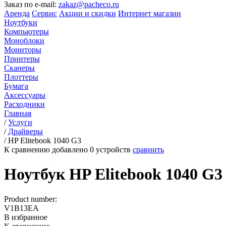
Заказ по e-mail:
zakaz@pacheco.ru
Аренда
Сервис
Акции и скидки
Интернет магазин
Ноутбуки
Компьютеры
Моноблоки
Мониторы
Принтеры
Сканеры
Плоттеры
Бумага
Аксессуары
Расходники
Главная
/
Услуги
/
Драйверы
/
HP Elitebook 1040 G3
К сравнению добавлено
0
устройств
сравнить
Ноутбук HP Elitebook 1040 G3
Product number:
V1B13EA
В избранное