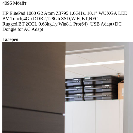
4096 Мбайт
HP ElitePad 1000 G2 Atom Z3795 1.6GHz, 10.1" WUXGA LED
BV Touch,4Gb DDR2,128Gb SSD,WiFi,BT,NFC
Rugged,BT,2CCL,0,63kg,1y,Win8.1 Pro(64)+USB Adapt+DC
Dongle for AC Adapt
Галерея