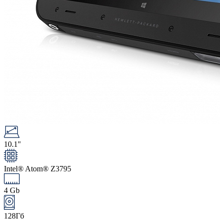
10.1"
Intel® Atom® Z3795
4 Gb
128Гб