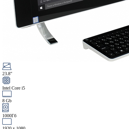
23.8"
Intel Core i5
8 Gb
1000Гб
1920 x 1080