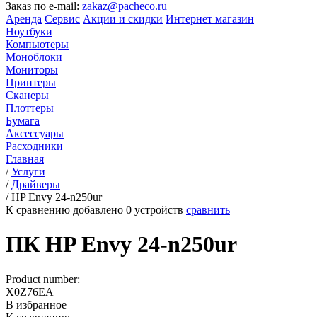
Заказ по e-mail:
zakaz@pacheco.ru
Аренда
Сервис
Акции и скидки
Интернет магазин
Ноутбуки
Компьютеры
Моноблоки
Мониторы
Принтеры
Сканеры
Плоттеры
Бумага
Аксессуары
Расходники
Главная
/
Услуги
/
Драйверы
/
HP Envy 24-n250ur
К сравнению добавлено
0
устройств
сравнить
ПК HP Envy 24-n250ur
Product number:
X0Z76EA
В избранное