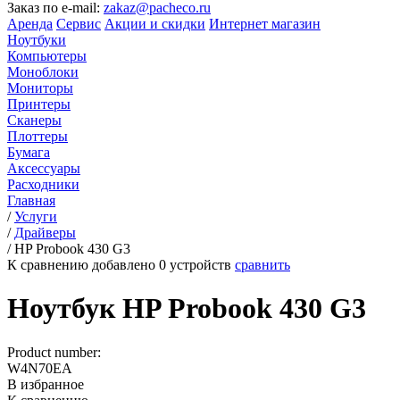
Заказ по e-mail:
zakaz@pacheco.ru
Аренда
Сервис
Акции и скидки
Интернет магазин
Ноутбуки
Компьютеры
Моноблоки
Мониторы
Принтеры
Сканеры
Плоттеры
Бумага
Аксессуары
Расходники
Главная
/
Услуги
/
Драйверы
/
HP Probook 430 G3
К сравнению добавлено
0
устройств
сравнить
Ноутбук HP Probook 430 G3
Product number:
W4N70EA
В избранное