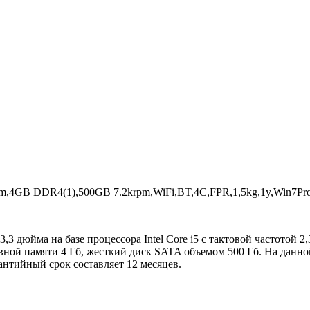
m,4GB DDR4(1),500GB 7.2krpm,WiFi,BT,4C,FPR,1,5kg,1y,Win7Pro
дюйма на базе процессора Intel Core i5 с тактовой частотой 2,3
вной памяти 4 Гб, жесткий диск SATA объемом 500 Гб. На данно
рантийный срок составляет 12 месяцев.