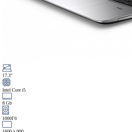
17.3"
Intel Core i5
8 Gb
1000Гб
1600 x 900