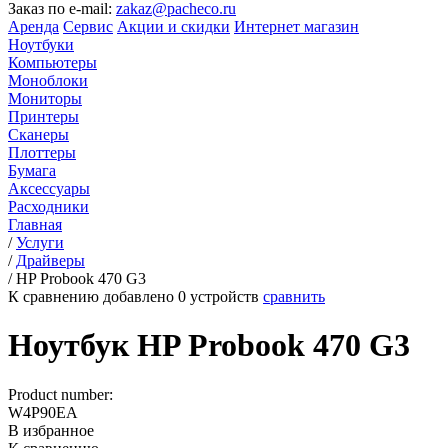
Заказ по e-mail:
zakaz@pacheco.ru
Аренда
Сервис
Акции и скидки
Интернет магазин
Ноутбуки
Компьютеры
Моноблоки
Мониторы
Принтеры
Сканеры
Плоттеры
Бумага
Аксессуары
Расходники
Главная
/
Услуги
/
Драйверы
/
HP Probook 470 G3
К сравнению добавлено
0
устройств
сравнить
Ноутбук HP Probook 470 G3
Product number:
W4P90EA
В избранное