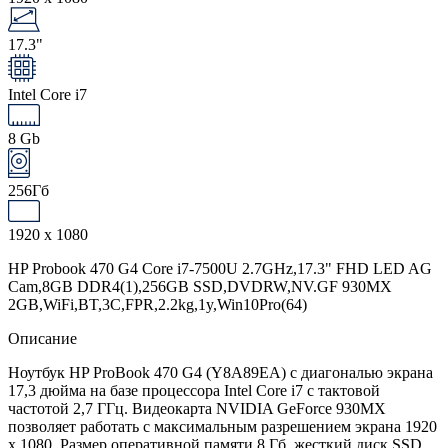
17.3"
Intel Core i7
8 Gb
256Гб
1920 x 1080
HP Probook 470 G4 Core i7-7500U 2.7GHz,17.3" FHD LED AG
Cam,8GB DDR4(1),256GB SSD,DVDRW,NV.GF 930MX
2GB,WiFi,BT,3C,FPR,2.2kg,1y,Win10Pro(64)
Описание
Ноутбук HP ProBook 470 G4 (Y8A89EA) с диагональю экрана
17,3 дюйма на базе процессора Intel Core i7 с тактовой
частотой 2,7 ГГц. Видеокарта NVIDIA GeForce 930MX
позволяет работать с максимальным разрешением экрана 1920
x 1080. Размер оперативной памяти 8 Гб, жесткий диск SSD