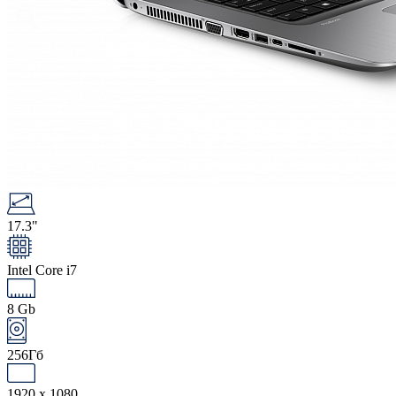
17.3"
Intel Core i7
8 Gb
256Гб
1920 x 1080