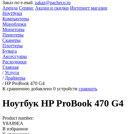
Заказ по e-mail:
zakaz@pacheco.ru
Аренда
Сервис
Акции и скидки
Интернет магазин
Ноутбуки
Компьютеры
Моноблоки
Мониторы
Принтеры
Сканеры
Плоттеры
Бумага
Аксессуары
Расходники
Главная
/
Услуги
/
Драйверы
/
HP ProBook 470 G4
К сравнению добавлено
0
устройств
сравнить
Ноутбук HP ProBook 470 G4
Product number:
Y8A89EA
В избранное