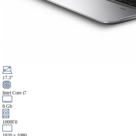
17.3"
Intel Core i7
8 Gb
1000Гб
1920 x 1080