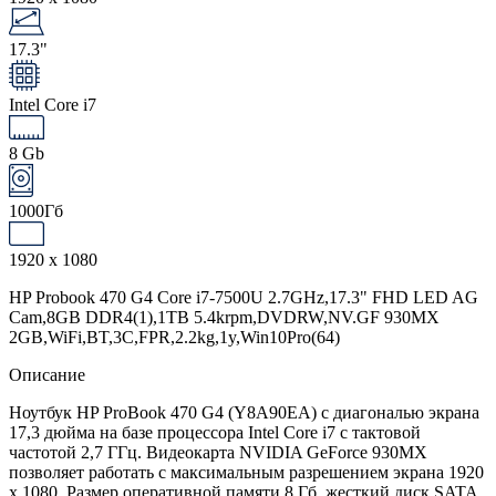
17.3"
Intel Core i7
8 Gb
1000Гб
1920 x 1080
HP Probook 470 G4 Core i7-7500U 2.7GHz,17.3" FHD LED AG
Cam,8GB DDR4(1),1TB 5.4krpm,DVDRW,NV.GF 930MX
2GB,WiFi,BT,3C,FPR,2.2kg,1y,Win10Pro(64)
Описание
Ноутбук HP ProBook 470 G4 (Y8A90EA) с диагональю экрана
17,3 дюйма на базе процессора Intel Core i7 с тактовой
частотой 2,7 ГГц. Видеокарта NVIDIA GeForce 930MX
позволяет работать с максимальным разрешением экрана 1920
x 1080. Размер оперативной памяти 8 Гб, жесткий диск SATA