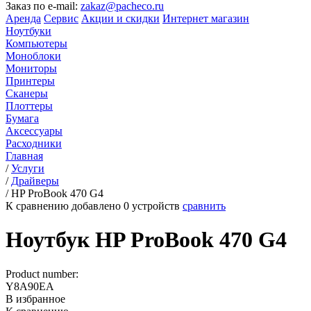
Заказ по e-mail:
zakaz@pacheco.ru
Аренда
Сервис
Акции и скидки
Интернет магазин
Ноутбуки
Компьютеры
Моноблоки
Мониторы
Принтеры
Сканеры
Плоттеры
Бумага
Аксессуары
Расходники
Главная
/
Услуги
/
Драйверы
/
HP ProBook 470 G4
К сравнению добавлено
0
устройств
сравнить
Ноутбук HP ProBook 470 G4
Product number:
Y8A90EA
В избранное