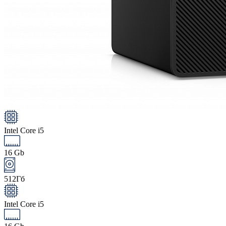
Intel Core i5
16 Gb
512Гб
Intel Core i5