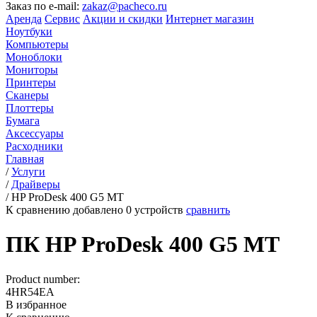
Заказ по e-mail:
zakaz@pacheco.ru
Аренда
Сервис
Акции и скидки
Интернет магазин
Ноутбуки
Компьютеры
Моноблоки
Мониторы
Принтеры
Сканеры
Плоттеры
Бумага
Аксессуары
Расходники
Главная
/
Услуги
/
Драйверы
/
HP ProDesk 400 G5 MT
К сравнению добавлено
0
устройств
сравнить
ПК HP ProDesk 400 G5 MT
Product number:
4HR54EA
В избранное