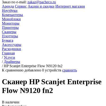
Заказ по e-mail:
zakaz@pacheco.ru
Аренда
Сервис
Акции и скидки
Интернет магазин
Ноутбуки
Компьютеры
Моноблоки
Мониторы
Принтеры
Сканеры
Плоттеры
Бумага
Аксессуары
Расходники
Главная
/
Услуги
/
Драйверы
/
HP Scanjet Enterprise Flow N9120 fn2
К сравнению добавлено
0
устройств
сравнить
Сканер HP Scanjet Enterprise
Flow N9120 fn2
В наличии